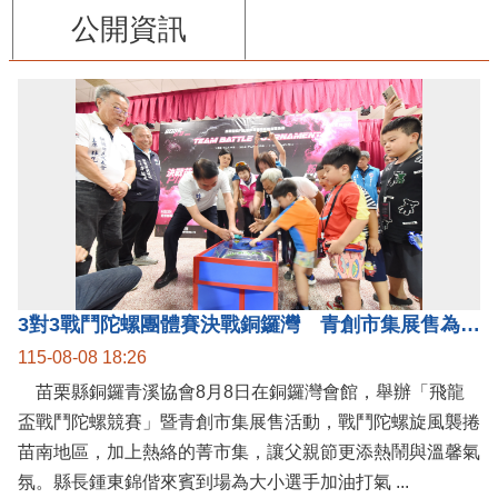
公開資訊
3對3戰鬥陀螺團體賽決戰銅鑼灣 青創市集展售為父親節增添繽紛
115-08-08 18:26
苗栗縣銅鑼青溪協會8月8日在銅鑼灣會館，舉辦「飛龍
盃戰鬥陀螺競賽」暨青創市集展售活動，戰鬥陀螺旋風襲捲
苗南地區，加上熱絡的菁市集，讓父親節更添熱鬧與溫馨氣
氛。縣長鍾東錦偕來賓到場為大小選手加油打氣 ...