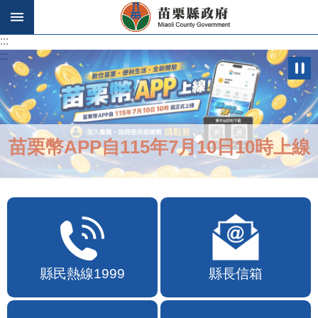
跳到主要內容區塊
:::
:::
苗栗幣APP自115年7月10日10時上線
縣民熱線1999
縣長信箱