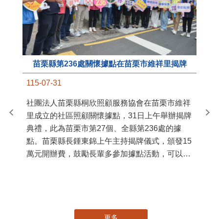
苗栗縣第236處關懷據點在苗栗市維祥里揭牌
11
115-07-31
國
社團法人苗栗縣桐欣照顧服務協會在苗栗市維祥
苗
里成立的社區照顧關懷據點，31日上午舉辦揭牌
署
典禮，此為苗栗市第27個、全縣第236處的據
作
點。苗栗縣長鍾東錦上午主持揭牌儀式，頒發15
縣
萬元開辦費，鼓勵長輩多參加據點活動，可以更
手
加健康、長壽。 坐落於苗栗市維祥里光華街89
號的社區照顧關懷據點，今 ...
更多