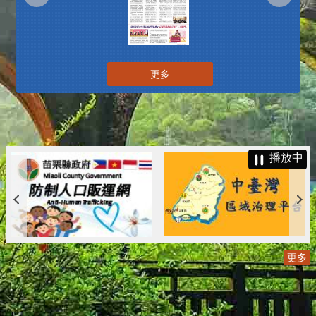
更多
播放中
更多