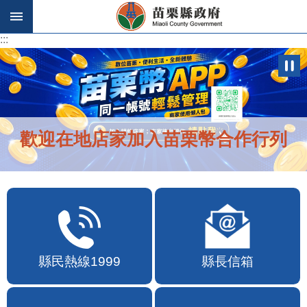
跳到主要內容區塊
:::
:::
歡迎在地店家加入苗栗幣合作行列
縣民熱線1999
縣長信箱