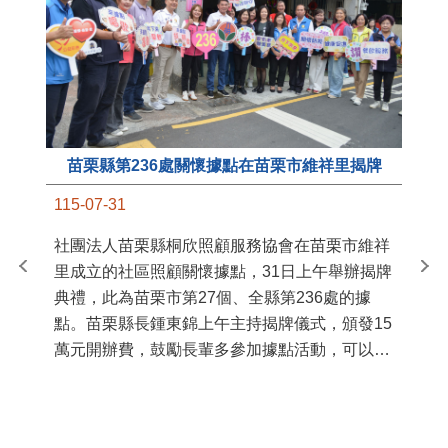
苗栗縣第236處關懷據點在苗栗市維祥里揭牌
11
115-07-31
國
社團法人苗栗縣桐欣照顧服務協會在苗栗市維祥
苗
里成立的社區照顧關懷據點，31日上午舉辦揭牌
署
典禮，此為苗栗市第27個、全縣第236處的據
作
點。苗栗縣長鍾東錦上午主持揭牌儀式，頒發15
縣
萬元開辦費，鼓勵長輩多參加據點活動，可以更
手
加健康、長壽。 坐落於苗栗市維祥里光華街89
號的社區照顧關懷據點，今 ...