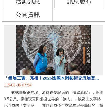
活動訊息
訊息發布
公開資訊
「鎮展三寶」亮相！2026國際木雕藝術交流展登場 國際木雕競賽得獎入圍名單同步揭曉
115-08-06 07:54
蜘蛛般盤踞展場、象徵創傷記憶的「情緒異獸」，高達
3.5公尺、穿梭現實與虛擬世界的「旅人」，以及由文字轉
化而成的「文字獸」，共同組成今年交流展最受矚目的「鎮