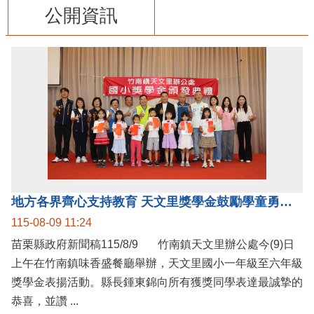
公開資訊
地方各界齊心支持教育 天文里獎學金鼓勵學童勇敢追夢
115-08-09 11:24
苗栗縣政府新聞稿115/8/9 竹南鎮天文里辦公處今(9)日
上午在竹南鎮味香盛餐廳舉辦，天文里國小一年級至六年級
獎學金表揚活動。縣長鍾東錦向所有獲獎同學表達最誠摯的
恭喜，並讚 ...