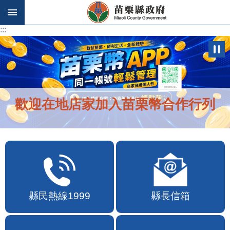
跳到主要內容區塊
:::
:::
歡迎在地店家加入苗栗幣合作行列
縣民熱線1999
縣長信箱