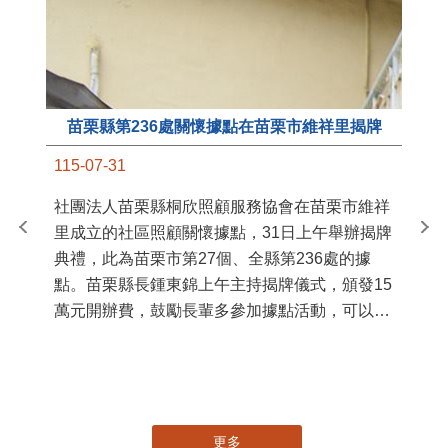
苗栗縣第236處關懷據點在苗栗市維祥里揭牌
11
115-07-31
國
社團法人苗栗縣桐欣照顧服務協會在苗栗市維祥
苗
里成立的社區照顧關懷據點，31日上午舉辦揭牌
署
典禮，此為苗栗市第27個、全縣第236處的據
作
點。苗栗縣長鍾東錦上午主持揭牌儀式，頒發15
縣
萬元開辦費，鼓勵長輩多參加據點活動，可以更
手
加健康、長壽。 坐落於苗栗市維祥里光華街89
號的社區照顧關懷據點，今 ...
更多