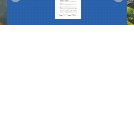
更多
播放中
更多