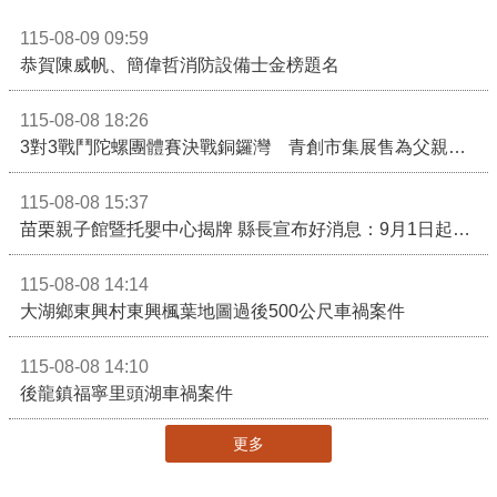
115-08-09 09:59
恭賀陳威帆、簡偉哲消防設備士金榜題名
115-08-08 18:26
3對3戰鬥陀螺團體賽決戰銅鑼灣 青創市集展售為父親節增添繽紛
115-08-08 15:37
苗栗親子館暨托嬰中心揭牌 縣長宣布好消息：9月1日起調降臨時托嬰費用
115-08-08 14:14
大湖鄉東興村東興楓葉地圖過後500公尺車禍案件
115-08-08 14:10
後龍鎮福寧里頭湖車禍案件
更多