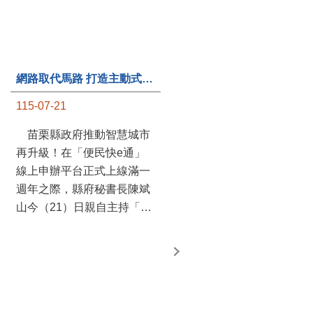
網路取代馬路 打造主動式數位便民服務 苗栗便民快e通 2.0智慧升級啟用
115-07-21
苗栗縣政府推動智慧城市
第235處關懷據點揭牌運作 縣長宣布共餐補助將加碼到1萬元
再升級！在「便民快e通」
線上申辦平台正式上線滿一
115-07-20
週年之際，縣府秘書長陳斌
苗栗縣政府攜手牧田家庭
山今（21）日親自主持「便
關懷協會，在頭屋鄉設立的
民快e通 2.0 啟用記者會」，
社區照顧關懷據點20日揭牌
宣布系統全面升級。數位發
運作，這是鄉內第6個、全
展部資料創新司陳怡君副司
縣第235處的據點；縣長鍾
長蒞臨指導，共同表示對地
東錦在主持揭牌儀式推進據
方政府智慧服務升級加值的
點總數的同時，也宣布年底