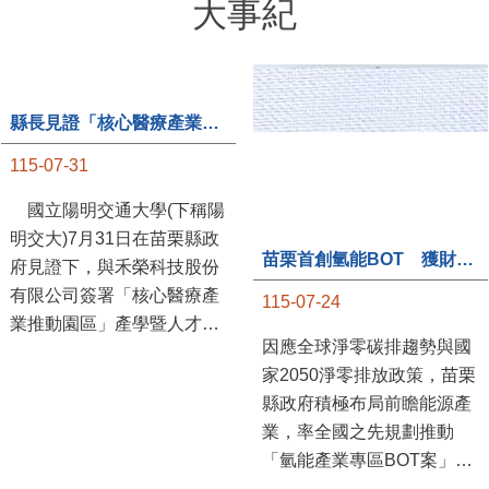
大事紀
縣長見證「核心醫療產業推動園區」產學合作簽約儀式
115-07-31
國立陽明交通大學(下稱陽
明交大)7月31日在苗栗縣政
苗栗首創氫能BOT 獲財政部「突破之翼」肯定
府見證下，與禾榮科技股份
有限公司簽署「核心醫療產
115-07-24
業推動園區」產學暨人才培
因應全球淨零碳排趨勢與國
育合作備忘錄，為苗栗產業
家2050淨零排放政策，苗栗
升級注入新動能，會中，縣
縣政府積極布局前瞻能源產
長提到醫療園區、高鐵周邊
業，率全國之先規劃推動
土地規劃，期許攜手各界共
「氫能產業專區BOT案」，
創美好前景，透過產官學合
透過促進民間參與公共建設