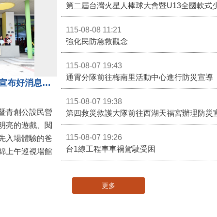
第二屆台灣火星人棒球大會暨U13全國軟式
115-08-08 11:21
強化民防急救觀念
115-08-07 19:43
通霄分隊前往梅南里活動中心進行防災宣導
苗栗親子館暨托嬰中心揭牌 縣長宣布好消息：9月1日起調降臨時托嬰費用
115-08-07 19:38
暨青創公設民營
第四救災救護大隊前往西湖天福宮辦理防災
明亮的遊戲、閱
115-08-07 19:26
先入場體驗的爸
台1線工程車車禍駕駛受困
錦上午巡視場館
更多