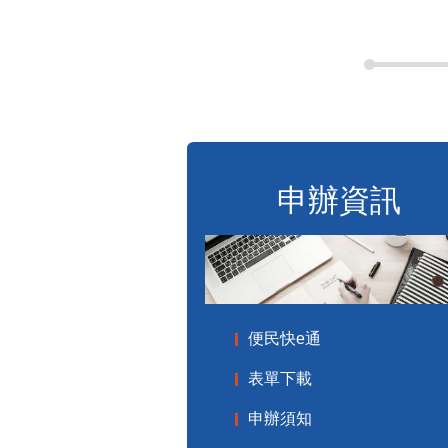
申辦資訊
便民快e通
表單下載
申辦須知