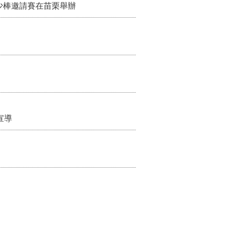
少棒邀請賽在苗栗舉辦
宣導