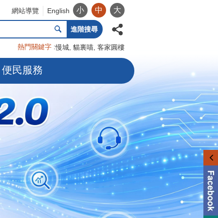
小
中
大
網站導覽
English
進階搜尋
熱門關鍵字
慢城
貓裏喵
客家圓樓
便民服務