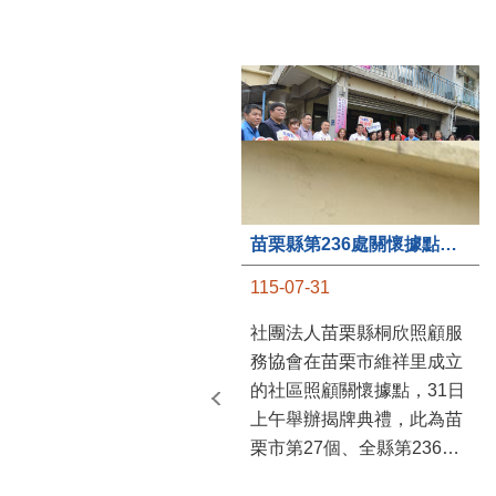
苗栗縣第236處關懷據點在苗栗市維祥里揭牌
115-07-31
社團法人苗栗縣桐欣照顧服
務協會在苗栗市維祥里成立
的社區照顧關懷據點，31日
上午舉辦揭牌典禮，此為苗
栗市第27個、全縣第236處
的據點。苗栗縣長鍾東錦上