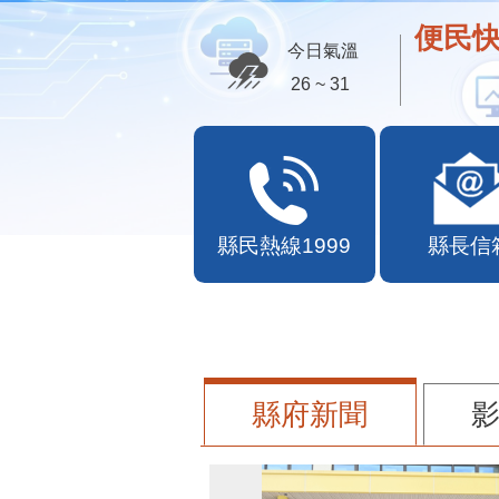
便民快
今日氣溫
26 ~ 31
縣民熱線1999
縣長信
縣府新聞