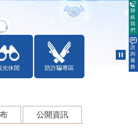
聯
絡
我
們
諮
詢
服
務
觀光休閒
防詐騙專區
布
公開資訊