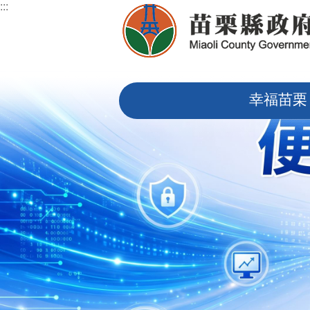
:::
跳到主要內容區塊
:::
幸福苗栗