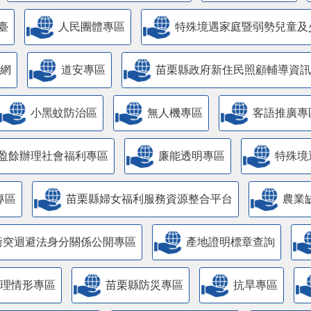
臺
人民團體專區
特殊境遇家庭暨弱勢兒童及
網
道安專區
苗栗縣政府新住民照顧輔導資訊
小黑蚊防治區
無人機專區
客語推廣專
盈餘辦理社會福利專區
廉能透明專區
特殊境
專區
苗栗縣婦女福利服務資源整合平台
農業
衝突迴避法身分關係公開專區
產地證明標章查詢
管理情形專區
苗栗縣防災專區
抗旱專區