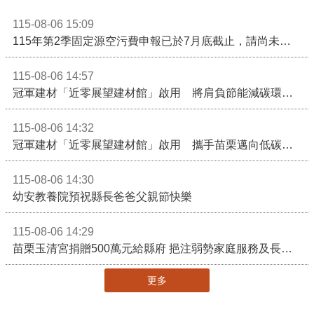
115-08-06 15:09
115年第2季固定源空污費申報已於7月底截止，請尚未申報公私場所儘速完成申繳，以免面臨滯納金及罰鍰!
115-08-06 14:57
冠軍建材「近零展望建材館」啟用 將肩負節能減碳環境教育重任
115-08-06 14:32
冠軍建材「近零展望建材館」啟用 攜手苗栗邁向低碳建築新未來
115-08-06 14:30
幼安教養院預祝縣長爸爸父親節快樂
115-08-06 14:29
苗栗玉清宮捐贈500萬元給縣府 挹注弱勢家庭服務及長照醫療資源
更多