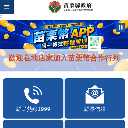
跳到主要內容區塊
:::
:::
歡迎在地店家加入苗栗幣合作行列
縣民熱線1999
縣長信箱