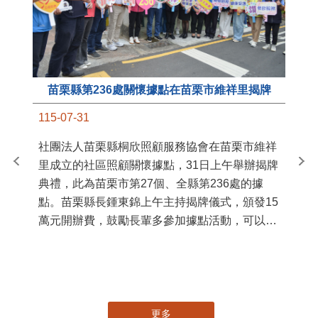
苗栗縣第236處關懷據點在苗栗市維祥里揭牌
11
115-07-31
國
社團法人苗栗縣桐欣照顧服務協會在苗栗市維祥
苗
里成立的社區照顧關懷據點，31日上午舉辦揭牌
署
典禮，此為苗栗市第27個、全縣第236處的據
作
點。苗栗縣長鍾東錦上午主持揭牌儀式，頒發15
縣
萬元開辦費，鼓勵長輩多參加據點活動，可以更
手
加健康、長壽。 坐落於苗栗市維祥里光華街89
號的社區照顧關懷據點，今 ...
更多