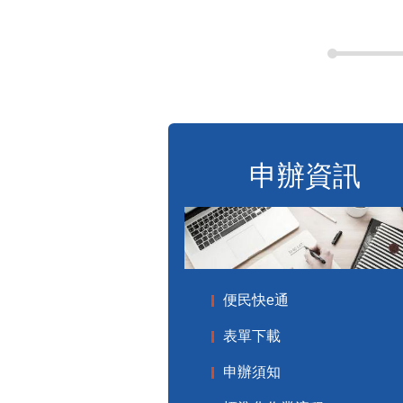
申辦資訊
便民快e通
表單下載
申辦須知