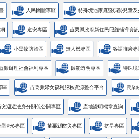
臺
人民團體專區
特殊境遇家庭暨弱勢兒童及
網
道安專區
苗栗縣政府新住民照顧輔導資訊
小黑蚊防治區
無人機專區
客語推廣專
盈餘辦理社會福利專區
廉能透明專區
特殊境
專區
苗栗縣婦女福利服務資源整合平台
農業
衝突迴避法身分關係公開專區
產地證明標章查詢
管理情形專區
苗栗縣防災專區
抗旱專區