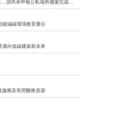
115年第2季固定源空污費申報已於7月底截止，請尚未申報公私場所儘速完成申繳，以免面臨滯納金及罰鍰!
節能減碳環境教育重任
栗邁向低碳建築新未來
家庭服務及長照醫療資源