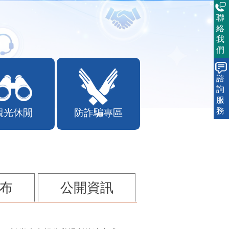
聯
絡
我
們
諮
詢
服
務
觀光休閒
防詐騙專區
布
公開資訊