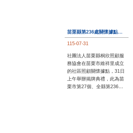
苗栗縣第236處關懷據點在苗栗市維祥里揭牌
115-07-31
社團法人苗栗縣桐欣照顧服
務協會在苗栗市維祥里成立
的社區照顧關懷據點，31日
上午舉辦揭牌典禮，此為苗
栗市第27個、全縣第236處
的據點。苗栗縣長鍾東錦上