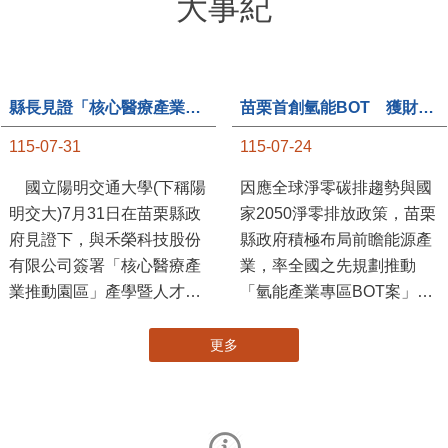
大事紀
縣長見證「核心醫療產業推動園區」產學合作簽約儀式
苗栗首創氫能BOT 獲財政部「突破之翼」肯定
115-07-31
115-07-24
國立陽明交通大學(下稱陽
因應全球淨零碳排趨勢與國
明交大)7月31日在苗栗縣政
家2050淨零排放政策，苗栗
府見證下，與禾榮科技股份
縣政府積極布局前瞻能源產
有限公司簽署「核心醫療產
業，率全國之先規劃推動
業推動園區」產學暨人才培
「氫能產業專區BOT案」，
育合作備忘錄，為苗栗產業
透過促進民間參與公共建設