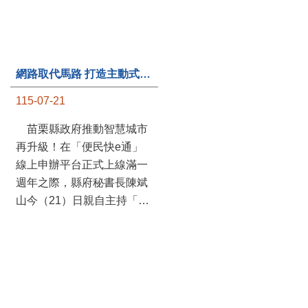
網路取代馬路 打造主動式數位便民服務 苗栗便民快e通 2.0智慧升級啟用
第235處關懷據點揭牌運作 縣長宣布共餐補助將加碼到1萬元
115-07-21
115-07-20
苗栗縣政府推動智慧城市
苗栗縣政府攜手牧田家庭
再升級！在「便民快e通」
關懷協會，在頭屋鄉設立的
線上申辦平台正式上線滿一
社區照顧關懷據點20日揭牌
週年之際，縣府秘書長陳斌
運作，這是鄉內第6個、全
山今（21）日親自主持「便
縣第235處的據點；縣長鍾
民快e通 2.0 啟用記者會」，
東錦在主持揭牌儀式推進據
宣布系統全面升級。數位發
點總數的同時，也宣布年底
展部資料創新司陳怡君副司
前可望將共餐補助直接調高
長蒞臨指導，共同表示對地
到每個月1萬元，另促鄉鎮
方政府智慧服務升級加值的
市公所視財力編列預算配合
肯定。 今日啟用記者 ...
加碼，跟上物價上漲的腳