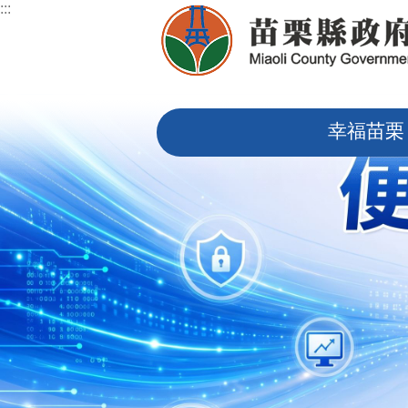
:::
跳到主要內容區塊
:::
幸福苗栗