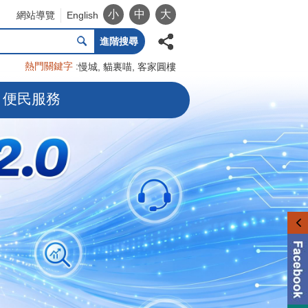
小
中
大
網站導覽
English
進階搜尋
熱門關鍵字
慢城
貓裏喵
客家圓樓
便民服務