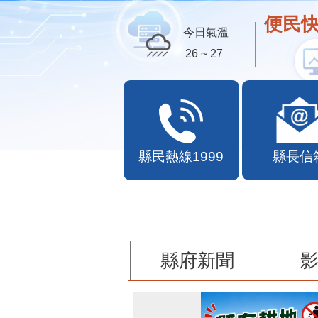
便民快
今日氣溫
26 ~ 27
縣民熱線1999
縣長信
縣府新聞