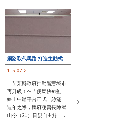
第235處關懷據點揭牌運作 縣長宣布共餐補助將加碼到1萬元
115-07-20
苗栗縣政府攜手牧田家庭
關懷協會，在頭屋鄉設立的
網路取代馬路 打造主動式數位便民服務 苗栗便民快e通 2.0智慧升級啟用
社區照顧關懷據點20日揭牌
115-07-21
運作，這是鄉內第6個、全
縣第235處的據點；縣長鍾
苗栗縣政府推動智慧城市
東錦在主持揭牌儀式推進據
再升級！在「便民快e通」
點總數的同時，也宣布年底
線上申辦平台正式上線滿一
前可望將共餐補助直接調高
週年之際，縣府秘書長陳斌
到每個月1萬元，另促鄉鎮
山今（21）日親自主持「便
市公所視財力編列預算配合
民快e通 2.0 啟用記者會」，
加碼，跟上物價上漲的腳
宣布系統全面升級。數位發