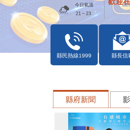
歡迎
今日氣溫
21 ~ 23
縣民熱線1999
縣長信
縣府新聞