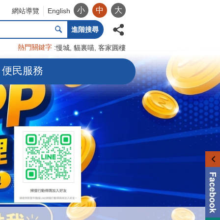
小
中
大
網站導覽
English
進階搜尋
熱門關鍵字
慢城
貓裏喵
客家圓樓
便民服務