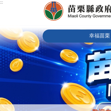
:::
跳到主要內容區塊
:::
幸福苗栗