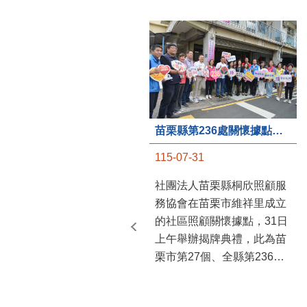
苗栗縣第236處關懷據點在苗栗市維祥里揭牌
115-07-31
社團法人苗栗縣桐欣照顧服
務協會在苗栗市維祥里成立
的社區照顧關懷據點，31日
上午舉辦揭牌典禮，此為苗
栗市第27個、全縣第236處
的據點。苗栗縣長鍾東錦上
午主持揭牌儀式，頒發15萬