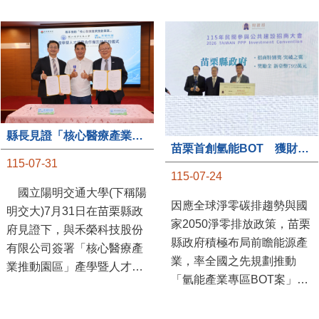
縣長見證「核心醫療產業推動園區」產學合作簽約儀式
苗栗首創氫能BOT 獲財政部「突破之翼」肯定
115-07-31
115-07-24
國立陽明交通大學(下稱陽
因應全球淨零碳排趨勢與國
明交大)7月31日在苗栗縣政
家2050淨零排放政策，苗栗
府見證下，與禾榮科技股份
縣政府積極布局前瞻能源產
有限公司簽署「核心醫療產
業，率全國之先規劃推動
業推動園區」產學暨人才培
「氫能產業專區BOT案」，
育合作備忘錄，為苗栗產業
透過促進民間參與公共建設
升級注入新動能，會中，縣
（BOT）模式，引進民間資