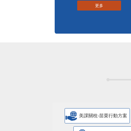
更多
美課關稅-苗栗行動方案