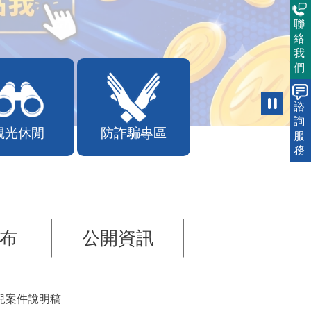
聯
絡
我
們
諮
詢
觀光休閒
防詐騙專區
服
務
布
公開資訊
兒案件說明稿