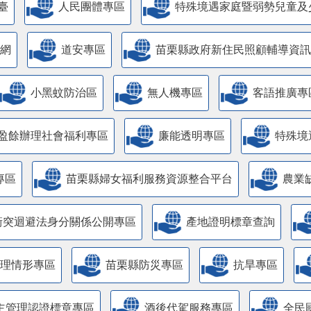
臺
人民團體專區
特殊境遇家庭暨弱勢兒童及
網
道安專區
苗栗縣政府新住民照顧輔導資訊
小黑蚊防治區
無人機專區
客語推廣專
盈餘辦理社會福利專區
廉能透明專區
特殊境
專區
苗栗縣婦女福利服務資源整合平台
農業
衝突迴避法身分關係公開專區
產地證明標章查詢
管理情形專區
苗栗縣防災專區
抗旱專區
主管理認證標章專區
酒後代駕服務專區
全民