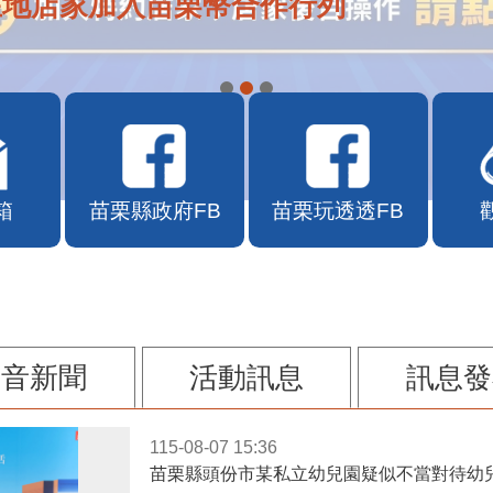
在地店家加入苗栗幣合作行列
箱
苗栗縣政府FB
苗栗玩透透FB
影音新聞
活動訊息
訊息發
115-08-07 15:36
苗栗縣頭份市某私立幼兒園疑似不當對待幼