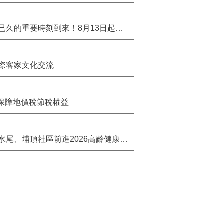
行政院核定西拉雅族為平埔原住民族群 盼望已久的重要時刻到來！8月13日起受理民族成員名冊登記
際客家文化交流
保障地價稅節稅權益
苗栗農村綠色照顧成果登上全國舞台！ 後龍水尾、埔頂社區前進2026高齡健康產業博覽會