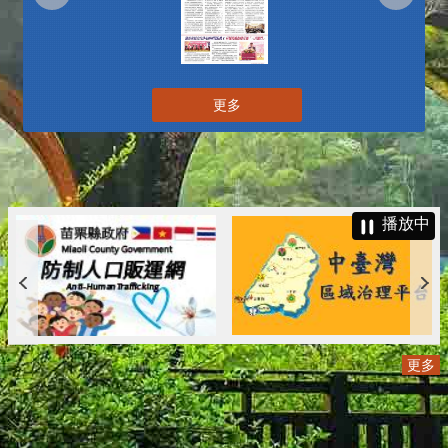
更多
播放中
更多