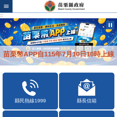
跳到主要內容區塊
:::
:::
苗栗幣APP自115年7月10日10時上線
縣民熱線1999
縣長信箱