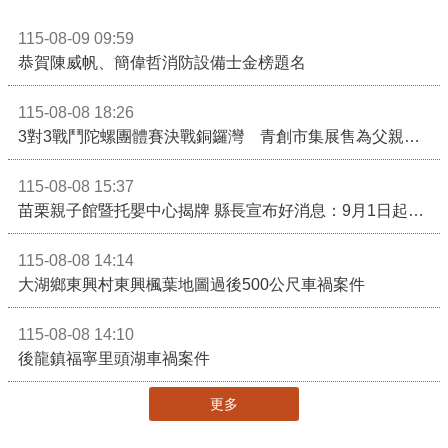
115-08-09 09:59
恭賀陳威帆、簡偉哲消防設備士金榜題名
115-08-08 18:26
3對3戰鬥陀螺團體賽決戰銅鑼灣 青創市集展售為父親節增添繽紛
115-08-08 15:37
苗栗親子館暨托嬰中心揭牌 縣長宣布好消息：9月1日起調降臨時托嬰費用
115-08-08 14:14
大湖鄉東興村東興楓葉地圖過後500公尺車禍案件
115-08-08 14:10
後龍鎮福寧里頭湖車禍案件
更多