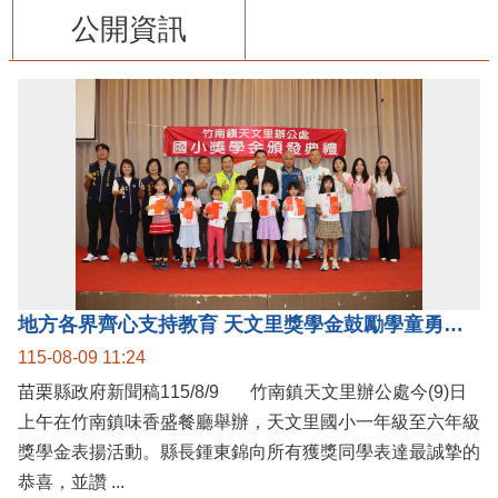
公開資訊
地方各界齊心支持教育 天文里獎學金鼓勵學童勇敢追夢
115-08-09 11:24
苗栗縣政府新聞稿115/8/9 竹南鎮天文里辦公處今(9)日
上午在竹南鎮味香盛餐廳舉辦，天文里國小一年級至六年級
獎學金表揚活動。縣長鍾東錦向所有獲獎同學表達最誠摯的
恭喜，並讚 ...