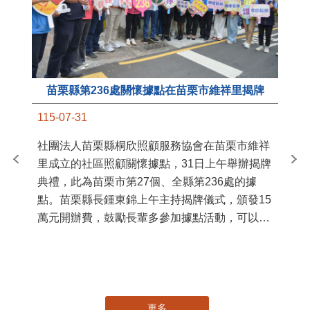
苗栗縣第236處關懷據點在苗栗市維祥里揭牌
11
115-07-31
國
社團法人苗栗縣桐欣照顧服務協會在苗栗市維祥
苗
里成立的社區照顧關懷據點，31日上午舉辦揭牌
署
典禮，此為苗栗市第27個、全縣第236處的據
作
點。苗栗縣長鍾東錦上午主持揭牌儀式，頒發15
縣
萬元開辦費，鼓勵長輩多參加據點活動，可以更
手
加健康、長壽。 坐落於苗栗市維祥里光華街89
號的社區照顧關懷據點，今 ...
更多