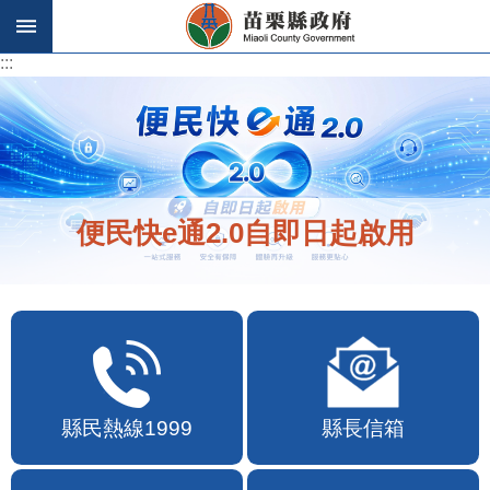
跳到主要內容區塊
:::
:::
便民快e通2.0自即日起啟用
縣民熱線1999
縣長信箱