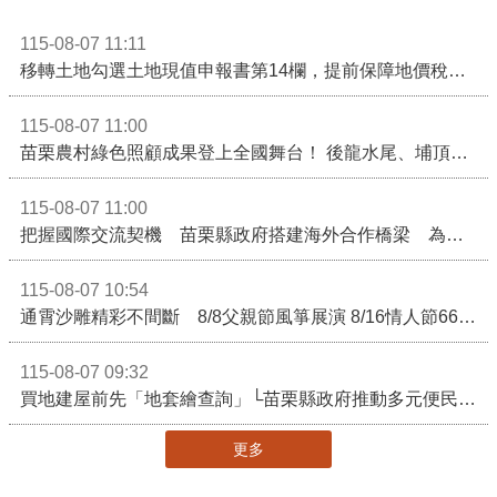
115-08-07 11:11
移轉土地勾選土地現值申報書第14欄，提前保障地價稅節稅權益
115-08-07 11:00
苗栗農村綠色照顧成果登上全國舞台！ 後龍水尾、埔頂社區前進2026高齡健康產業博覽會
115-08-07 11:00
把握國際交流契機 苗栗縣政府搭建海外合作橋梁 為在地產業爭取更多國際市場機會
115-08-07 10:54
通霄沙雕精彩不間斷 8/8父親節風箏展演 8/16情人節66對浪漫挑戰送好禮
115-08-07 09:32
買地建屋前先「地套繪查詢」└苗栗縣政府推動多元便民諮詢服務
更多