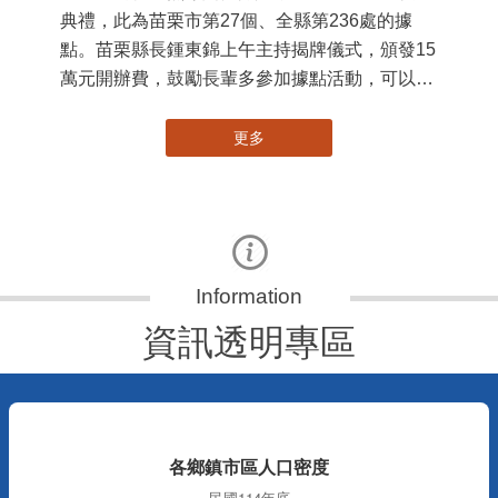
典禮，此為苗栗市第27個、全縣第236處的據
署
點。苗栗縣長鍾東錦上午主持揭牌儀式，頒發15
作
萬元開辦費，鼓勵長輩多參加據點活動，可以更
縣
加健康、長壽。 坐落於苗栗市維祥里光華街89
手
號的社區照顧關懷據點，今 ...
更多
資訊透明專區