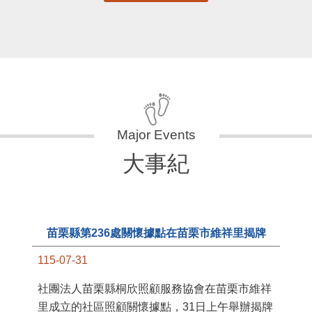
大事紀
苗栗縣第236處關懷據點在苗栗市維祥里揭牌
115-07-31
11
社團法人苗栗縣桐欣照顧服務協會在苗栗市維祥
國
里成立的社區照顧關懷據點，31日上午舉辦揭牌
苗