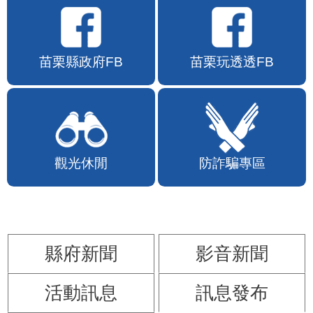
苗栗縣政府FB
苗栗玩透透FB
觀光休閒
防詐騙專區
縣府新聞
影音新聞
活動訊息
訊息發布