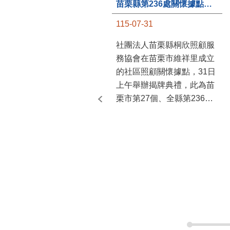
苗栗縣第236處關懷據點在苗栗市維祥里揭牌
115-07-31
社團法人苗栗縣桐欣照顧服
務協會在苗栗市維祥里成立
的社區照顧關懷據點，31日
上午舉辦揭牌典禮，此為苗
栗市第27個、全縣第236處
的據點。苗栗縣長鍾東錦上
午主持揭牌儀式，頒發15萬
元開辦費，鼓勵長輩多參加
據點活動，可以更加健康、
長壽。 坐落於苗栗市維祥
里光華街89號的社區照顧關
懷據點，今 ...