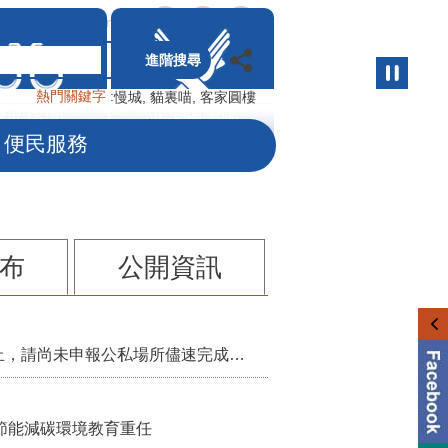
小
中
大
網站導覽
English
進階搜尋
熱門關鍵字
慢城
貓裏喵
客家圓樓
觀光休閒
防詐騙專區
便民服務
布
公開資訊
115年第2季固定源空污費申報已於7月底截止，請尚未申報公私場所儘速完成申繳，以免面臨滯納金及罰鍰!
節能減碳環境教育重任