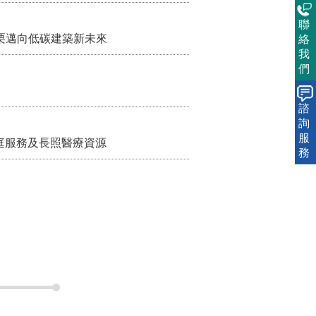
聯
栗邁向低碳建築新未來
絡
我
們
諮
詢
服
家庭服務及長照醫療資源
務