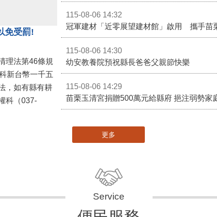
115-08-06 14:32
冠軍建材「近零展望建材館」啟用 攜手苗
以免受罰!
115-08-06 14:30
清理法第46條規
幼安教養院預祝縣長爸爸父親節快樂
併科新台幣一千五
115-08-06 14:29
法，如有縣有耕
苗栗玉清宮捐贈500萬元給縣府 挹注弱勢
科（037-
更多
便民服務