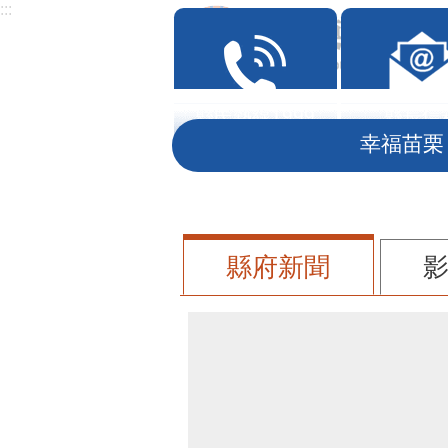
:::
跳到主要內容區塊
:::
縣民熱線1999
縣長信
幸福苗栗
縣府新聞