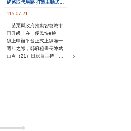
網路取代馬路 打造主動式數位便民服務 苗栗便民快e通 2.0智慧升級啟用
第235處關懷據點揭牌運作 縣長宣布共餐補助將加碼到1萬元
115-07-21
115-07-20
苗栗縣政府推動智慧城市
苗栗縣政府攜手牧田家庭
再升級！在「便民快e通」
關懷協會，在頭屋鄉設立的
線上申辦平台正式上線滿一
社區照顧關懷據點20日揭牌
週年之際，縣府秘書長陳斌
運作，這是鄉內第6個、全
山今（21）日親自主持「便
縣第235處的據點；縣長鍾
民快e通 2.0 啟用記者會」，
東錦在主持揭牌儀式推進據
宣布系統全面升級。數位發
點總數的同時，也宣布年底
展部資料創新司陳怡君副司
前可望將共餐補助直接調高
長蒞臨指導，共同表示對地
到每個月1萬元，另促鄉鎮
方政府智慧服務升級加值的
市公所視財力編列預算配合
肯定。 今日啟用記者 ...
加碼，跟上物價上漲的腳
步，提供老人家足夠的營
養，鼓勵更多 ...