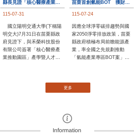
縣長見證「核心醫療產業推動園區」產學合作簽約儀式
苗栗首創氫能BOT 獲財政部「突破之翼」肯定
115-07-31
115-07-24
國立陽明交通大學(下稱陽
因應全球淨零碳排趨勢與國
明交大)7月31日在苗栗縣政
家2050淨零排放政策，苗栗
府見證下，與禾榮科技股份
縣政府積極布局前瞻能源產
有限公司簽署「核心醫療產
業，率全國之先規劃推動
業推動園區」產學暨人才培
「氫能產業專區BOT案」，
育合作備忘錄，為苗栗產業
透過促進民間參與公共建設
升級注入新動能，會中，縣
（BOT）模式，引進民間資
長提到醫療園區、高鐵周邊
金、技術與營運能量，打造
更多
土地規劃，期許攜手各界共
全國首座以氫能產業為核心
創美好前景，透過產官學合
的專業園區，展現苗栗推動
作打造更幸福快樂的苗栗。
新能源產業及能源轉型的前
縣府近年積 ...
瞻視野。 財政部今（24 ...