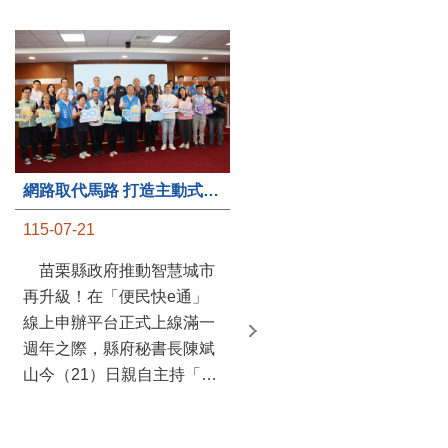
第235處關懷據點揭牌運作 縣長宣布共餐補助將加碼到1萬元
網路取代馬路 打造主動式數位便民服務 苗栗便民快e通 2.0智慧升級啟用
115-07-20
115-07-21
苗栗縣政府攜手牧田家庭
苗栗縣政府推動智慧城市
關懷協會，在頭屋鄉設立的
再升級！在「便民快e通」
社區照顧關懷據點20日揭牌
線上申辦平台正式上線滿一
運作，這是鄉內第6個、全
週年之際，縣府秘書長陳斌
縣第235處的據點；縣長鍾
山今（21）日親自主持「便
東錦在主持揭牌儀式推進據
民快e通 2.0 啟用記者會」，
點總數的同時，也宣布年底
宣布系統全面升級。數位發
前可望將共餐補助直接調高