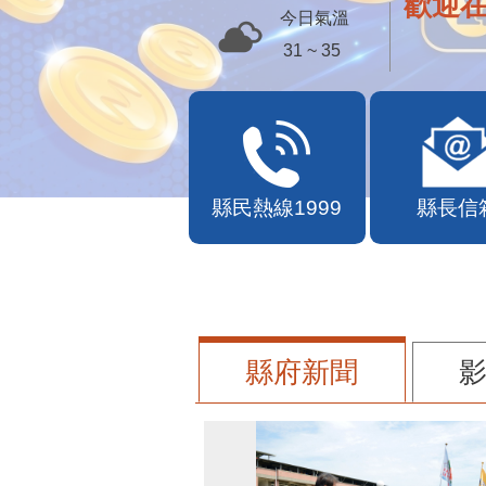
歡迎
今日氣溫
31 ~ 35
縣民熱線1999
縣長信
縣府新聞