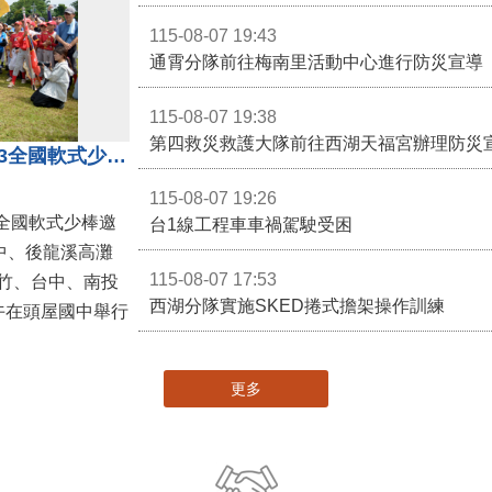
115-08-07 19:43
通霄分隊前往梅南里活動中心進行防災宣導
115-08-07 19:38
第四救災救護大隊前往西湖天福宮辦理防災
第二屆台灣火星人棒球大會暨U13全國軟式少棒邀請賽在苗栗舉辦
115-08-07 19:26
全國軟式少棒邀
台1線工程車車禍駕駛受困
中、後龍溪高灘
115-08-07 17:53
竹、台中、南投
西湖分隊實施SKED捲式擔架操作訓練
午在頭屋國中舉行
更多