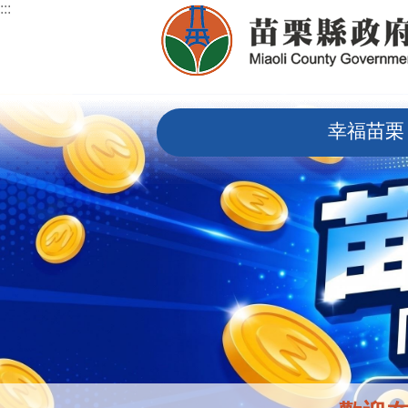
:::
跳到主要內容區塊
:::
幸福苗栗