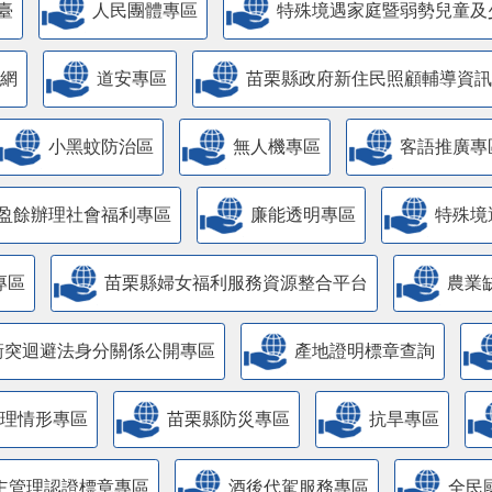
臺
人民團體專區
特殊境遇家庭暨弱勢兒童及
網
道安專區
苗栗縣政府新住民照顧輔導資訊
小黑蚊防治區
無人機專區
客語推廣專
盈餘辦理社會福利專區
廉能透明專區
特殊境
專區
苗栗縣婦女福利服務資源整合平台
農業
衝突迴避法身分關係公開專區
產地證明標章查詢
管理情形專區
苗栗縣防災專區
抗旱專區
主管理認證標章專區
酒後代駕服務專區
全民