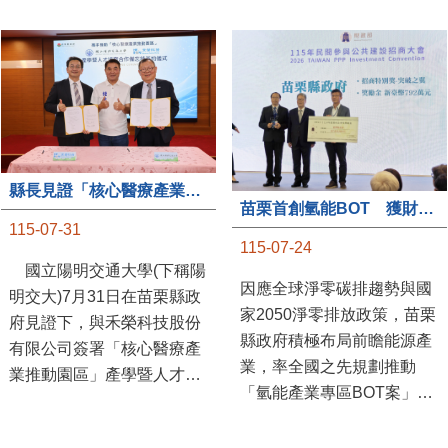
縣長見證「核心醫療產業推動園區」產學合作簽約儀式
苗栗首創氫能BOT 獲財政部「突破之翼」肯定
115-07-31
115-07-24
國立陽明交通大學(下稱陽
因應全球淨零碳排趨勢與國
明交大)7月31日在苗栗縣政
家2050淨零排放政策，苗栗
府見證下，與禾榮科技股份
縣政府積極布局前瞻能源產
有限公司簽署「核心醫療產
業，率全國之先規劃推動
業推動園區」產學暨人才培
「氫能產業專區BOT案」，
育合作備忘錄，為苗栗產業
透過促進民間參與公共建設
升級注入新動能，會中，縣
（BOT）模式，引進民間資