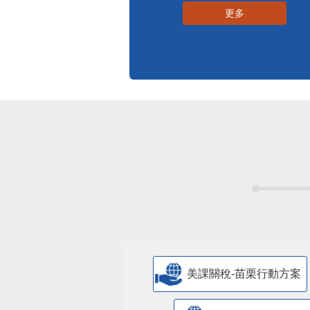
更多
美課關稅-苗栗行動方案