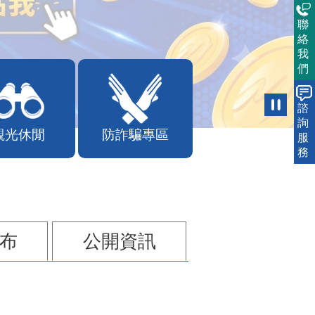
聯
絡
我
們
諮
詢
觀光休閒
防詐騙專區
服
務
布
公開資訊