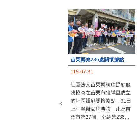
苗栗縣第236處關懷據點在苗栗市維祥里揭牌
115-07-31
社團法人苗栗縣桐欣照顧服
務協會在苗栗市維祥里成立
的社區照顧關懷據點，31日
上午舉辦揭牌典禮，此為苗
栗市第27個、全縣第236處
的據點。苗栗縣長鍾東錦上
午主持揭牌儀式，頒發15萬