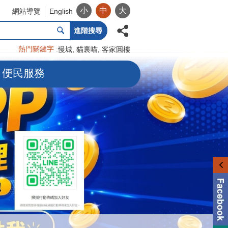
小
中
大
網站導覽
English
進階搜尋
熱門關鍵字
慢城
貓裏喵
客家圓樓
便民服務