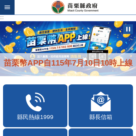
跳到主要內容區塊
:::
:::
苗栗幣APP自115年7月10日10時上線
縣民熱線1999
縣長信箱