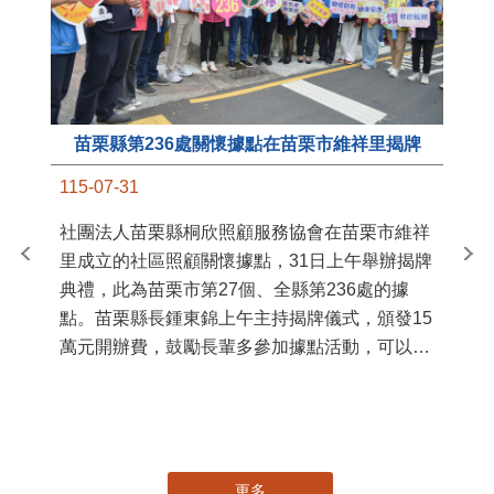
苗栗縣第236處關懷據點在苗栗市維祥里揭牌
11
115-07-31
國
社團法人苗栗縣桐欣照顧服務協會在苗栗市維祥
苗
里成立的社區照顧關懷據點，31日上午舉辦揭牌
署
典禮，此為苗栗市第27個、全縣第236處的據
作
點。苗栗縣長鍾東錦上午主持揭牌儀式，頒發15
縣
萬元開辦費，鼓勵長輩多參加據點活動，可以更
手
加健康、長壽。 坐落於苗栗市維祥里光華街89
號的社區照顧關懷據點，今 ...
更多