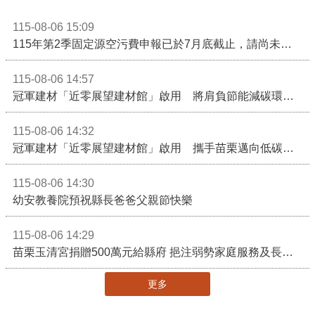
115-08-06 15:09
115年第2季固定源空污費申報已於7月底截止，請尚未申報公私場所儘速完成申繳，以免面臨滯納金及罰鍰!
115-08-06 14:57
冠軍建材「近零展望建材館」啟用 將肩負節能減碳環境教育重任
115-08-06 14:32
冠軍建材「近零展望建材館」啟用 攜手苗栗邁向低碳建築新未來
115-08-06 14:30
幼安教養院預祝縣長爸爸父親節快樂
115-08-06 14:29
苗栗玉清宮捐贈500萬元給縣府 挹注弱勢家庭服務及長照醫療資源
更多