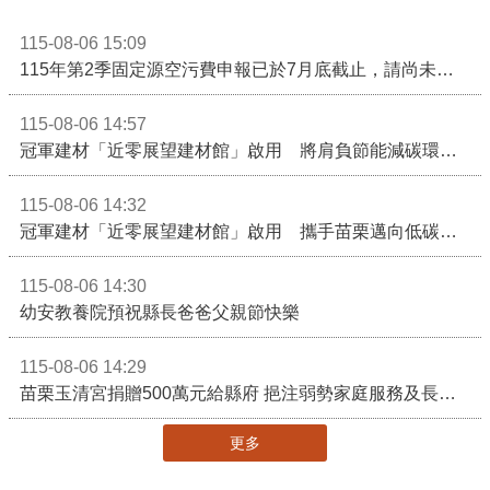
115-08-06 15:09
115年第2季固定源空污費申報已於7月底截止，請尚未申報公私場所儘速完成申繳，以免面臨滯納金及罰鍰!
115-08-06 14:57
冠軍建材「近零展望建材館」啟用 將肩負節能減碳環境教育重任
115-08-06 14:32
冠軍建材「近零展望建材館」啟用 攜手苗栗邁向低碳建築新未來
115-08-06 14:30
幼安教養院預祝縣長爸爸父親節快樂
115-08-06 14:29
苗栗玉清宮捐贈500萬元給縣府 挹注弱勢家庭服務及長照醫療資源
更多