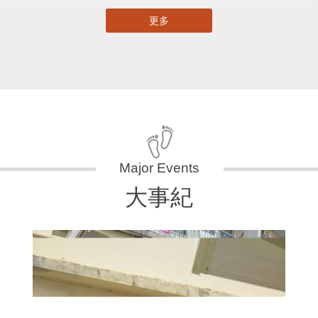
更多
大事紀
11