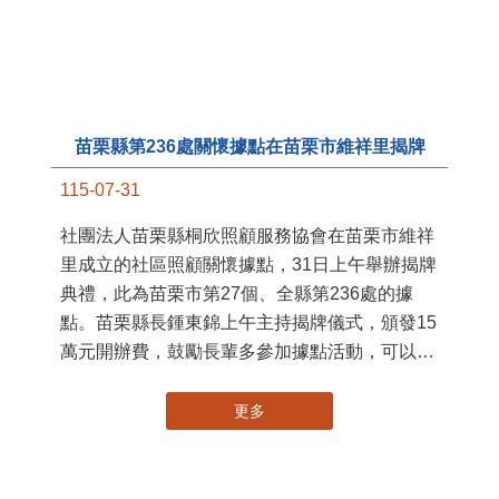
國
苗
署
作
縣
苗栗縣第236處關懷據點在苗栗市維祥里揭牌
手
115-07-31
社團法人苗栗縣桐欣照顧服務協會在苗栗市維祥
里成立的社區照顧關懷據點，31日上午舉辦揭牌
典禮，此為苗栗市第27個、全縣第236處的據
點。苗栗縣長鍾東錦上午主持揭牌儀式，頒發15
萬元開辦費，鼓勵長輩多參加據點活動，可以更
加健康、長壽。 坐落於苗栗市維祥里光華街89
號的社區照顧關懷據點，今 ...
更多