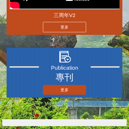
三周年V2
更多
播放中
專刊
更多