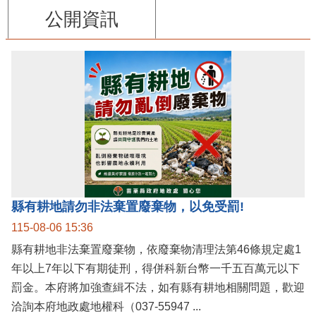
公開資訊
縣有耕地請勿非法棄置廢棄物，以免受罰!
115-08-06 15:36
縣有耕地非法棄置廢棄物，依廢棄物清理法第46條規定處1
年以上7年以下有期徒刑，得併科新台幣一千五百萬元以下
罰金。本府將加強查緝不法，如有縣有耕地相關問題，歡迎
洽詢本府地政處地權科（037-55947 ...