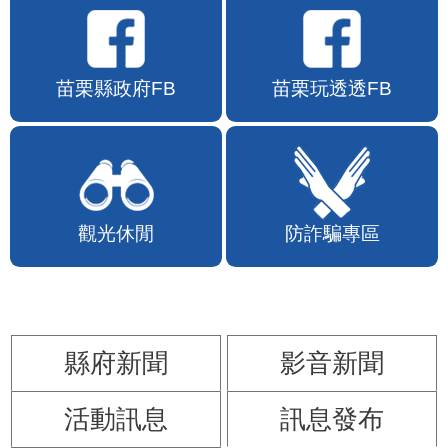
苗栗縣政府FB
苗栗玩透透FB
觀光休閒
防詐騙專區
縣府新聞
影音新聞
活動訊息
訊息發布