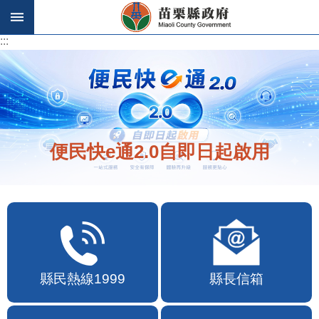
跳到主要內容區塊
:::
:::
便民快e通2.0自即日起啟用
縣民熱線1999
縣長信箱