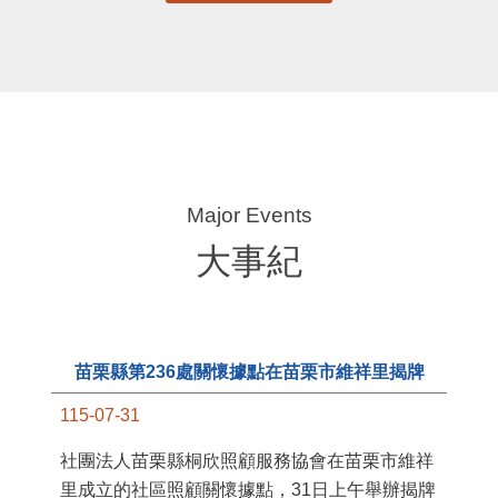
大事紀
苗栗縣第236處關懷據點在苗栗市維祥里揭牌
115-07-31
11
社團法人苗栗縣桐欣照顧服務協會在苗栗市維祥
國
里成立的社區照顧關懷據點，31日上午舉辦揭牌
苗