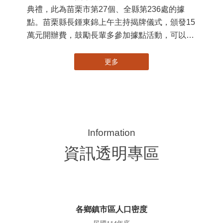
典禮，此為苗栗市第27個、全縣第236處的據
署
點。苗栗縣長鍾東錦上午主持揭牌儀式，頒發15
作
萬元開辦費，鼓勵長輩多參加據點活動，可以更
縣
加健康、長壽。 坐落於苗栗市維祥里光華街89
手
號的社區照顧關懷據點，今 ...
更多
資訊透明專區