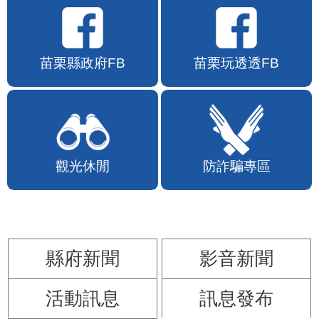
苗栗縣政府FB
苗栗玩透透FB
觀光休閒
防詐騙專區
縣府新聞
影音新聞
活動訊息
訊息發布