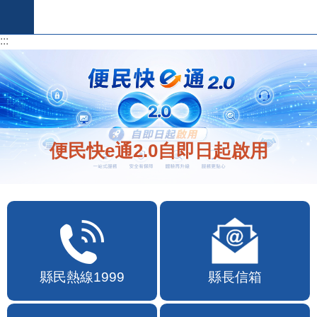
跳到主要內容區塊
:::
:::
便民快e通2.0自即日起啟用
縣民熱線1999
縣長信箱