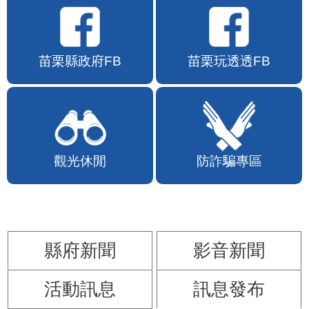
苗栗縣政府FB
苗栗玩透透FB
觀光休閒
防詐騙專區
縣府新聞
影音新聞
活動訊息
訊息發布