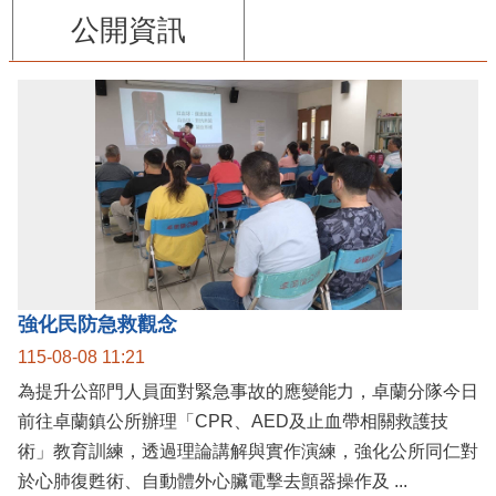
公開資訊
強化民防急救觀念
115-08-08 11:21
為提升公部門人員面對緊急事故的應變能力，卓蘭分隊今日
前往卓蘭鎮公所辦理「CPR、AED及止血帶相關救護技
術」教育訓練，透過理論講解與實作演練，強化公所同仁對
於心肺復甦術、自動體外心臟電擊去顫器操作及 ...