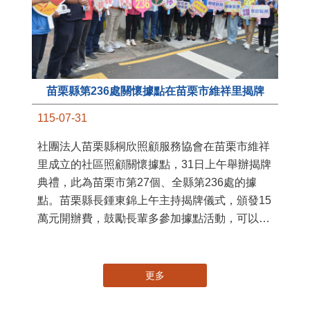
苗栗縣第236處關懷據點在苗栗市維祥里揭牌
11
115-07-31
國
社團法人苗栗縣桐欣照顧服務協會在苗栗市維祥
苗
里成立的社區照顧關懷據點，31日上午舉辦揭牌
署
典禮，此為苗栗市第27個、全縣第236處的據
作
點。苗栗縣長鍾東錦上午主持揭牌儀式，頒發15
縣
萬元開辦費，鼓勵長輩多參加據點活動，可以更
手
加健康、長壽。 坐落於苗栗市維祥里光華街89
號的社區照顧關懷據點，今 ...
更多