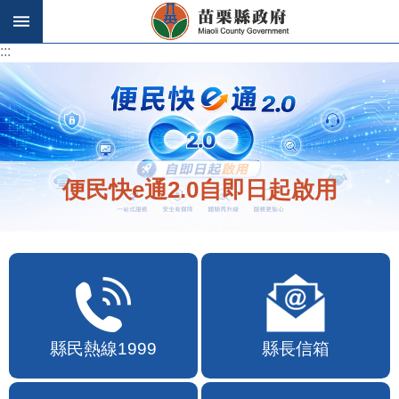
跳到主要內容區塊
:::
:::
便民快e通2.0自即日起啟用
縣民熱線1999
縣長信箱