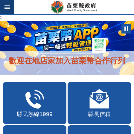
跳到主要內容區塊
:::
:::
歡迎在地店家加入苗栗幣合作行列
縣民熱線1999
縣長信箱