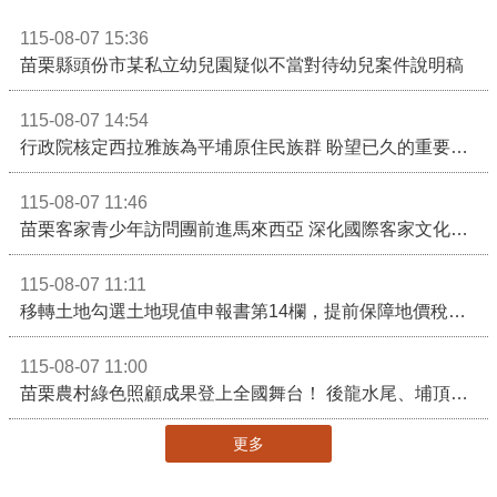
115-08-07 15:36
苗栗縣頭份市某私立幼兒園疑似不當對待幼兒案件說明稿
115-08-07 14:54
行政院核定西拉雅族為平埔原住民族群 盼望已久的重要時刻到來！8月13日起受理民族成員名冊登記
115-08-07 11:46
苗栗客家青少年訪問團前進馬來西亞 深化國際客家文化交流
115-08-07 11:11
移轉土地勾選土地現值申報書第14欄，提前保障地價稅節稅權益
115-08-07 11:00
苗栗農村綠色照顧成果登上全國舞台！ 後龍水尾、埔頂社區前進2026高齡健康產業博覽會
更多