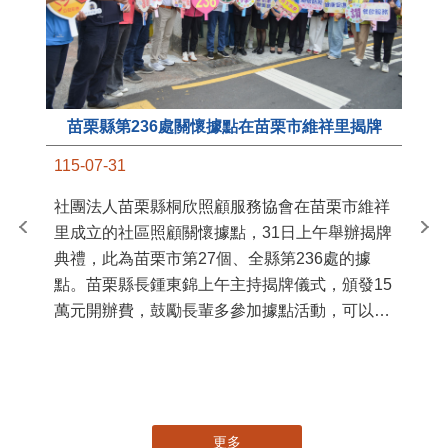
苗栗縣第236處關懷據點在苗栗市維祥里揭牌
11
115-07-31
國
社團法人苗栗縣桐欣照顧服務協會在苗栗市維祥
苗
里成立的社區照顧關懷據點，31日上午舉辦揭牌
署
典禮，此為苗栗市第27個、全縣第236處的據
作
點。苗栗縣長鍾東錦上午主持揭牌儀式，頒發15
縣
萬元開辦費，鼓勵長輩多參加據點活動，可以更
手
加健康、長壽。 坐落於苗栗市維祥里光華街89
號的社區照顧關懷據點，今 ...
更多