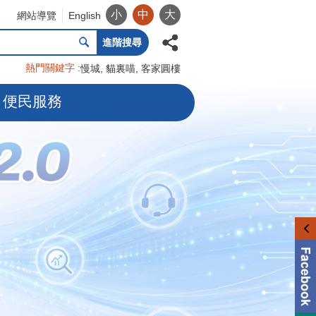
小
中
大
網站導覽
English
進階搜尋
熱門關鍵字
慢城
貓裏喵
客家圓樓
便民服務