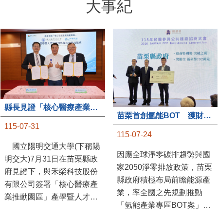
大事紀
縣長見證「核心醫療產業推動園區」產學合作簽約儀式
苗栗首創氫能BOT 獲財政部「突破之翼」肯定
115-07-31
115-07-24
國立陽明交通大學(下稱陽
因應全球淨零碳排趨勢與國
明交大)7月31日在苗栗縣政
家2050淨零排放政策，苗栗
府見證下，與禾榮科技股份
縣政府積極布局前瞻能源產
有限公司簽署「核心醫療產
業，率全國之先規劃推動
業推動園區」產學暨人才培
「氫能產業專區BOT案」，
育合作備忘錄，為苗栗產業
透過促進民間參與公共建設