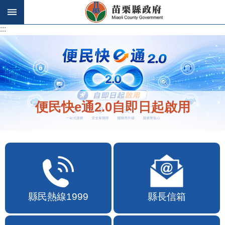
跳到主要內容區塊
:::
:::
便民快e通2.0自即日起啟用
縣民熱線1999
縣長信箱