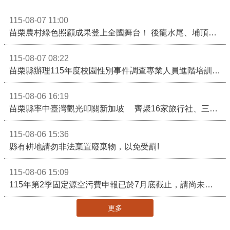
115-08-07 11:00
苗栗農村綠色照顧成果登上全國舞台！ 後龍水尾、埔頂社區前進2026高齡健康產業博覽會
115-08-07 08:22
苗栗縣辦理115年度校園性別事件調查專業人員進階培訓 深化調查實務能力 持續打造安全友善校園
115-08-06 16:19
苗栗縣率中臺灣觀光叩關新加坡 齊聚16家旅行社、三大航空 NATAS旅展開賣主題遊程
115-08-06 15:36
縣有耕地請勿非法棄置廢棄物，以免受罰!
115-08-06 15:09
115年第2季固定源空污費申報已於7月底截止，請尚未申報公私場所儘速完成申繳，以免面臨滯納金及罰鍰!
更多