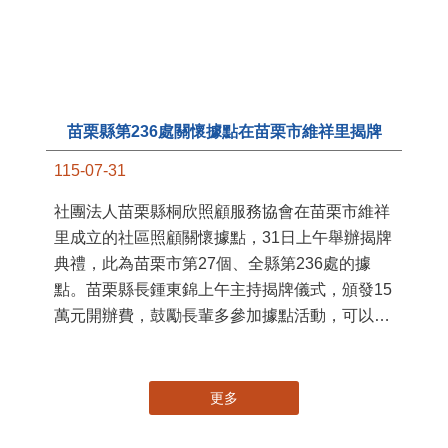
苗栗縣第236處關懷據點在苗栗市維祥里揭牌
11
115-07-31
國
社團法人苗栗縣桐欣照顧服務協會在苗栗市維祥
苗
里成立的社區照顧關懷據點，31日上午舉辦揭牌
署
典禮，此為苗栗市第27個、全縣第236處的據
作
點。苗栗縣長鍾東錦上午主持揭牌儀式，頒發15
縣
萬元開辦費，鼓勵長輩多參加據點活動，可以更
手
加健康、長壽。 坐落於苗栗市維祥里光華街89
號的社區照顧關懷據點，今 ...
更多