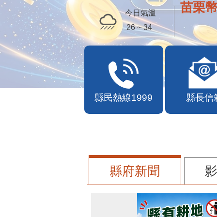
苗栗幣
今日氣溫
26 ~ 34
縣民熱線1999
縣長信
縣府新聞