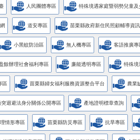
臺
人民團體專區
特殊境遇家庭暨弱勢兒童及
網
道安專區
苗栗縣政府新住民照顧輔導資訊
小黑蚊防治區
無人機專區
客語推廣專
盈餘辦理社會福利專區
廉能透明專區
特殊境
專區
苗栗縣婦女福利服務資源整合平台
農業
衝突迴避法身分關係公開專區
產地證明標章查詢
管理情形專區
苗栗縣防災專區
抗旱專區