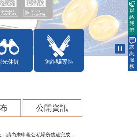
聯
絡
我
們
諮
詢
服
觀光休閒
防詐騙專區
務
布
公開資訊
115年第2季固定源空污費申報已於7月底截止，請尚未申報公私場所儘速完成申繳，以免面臨滯納金及罰鍰!