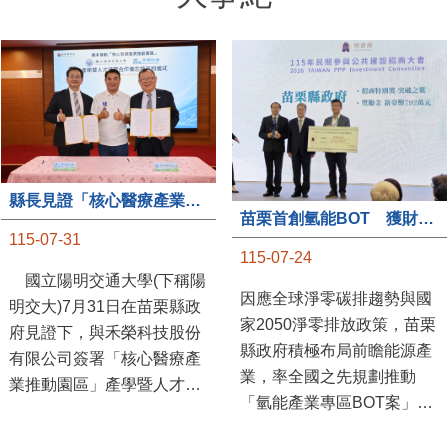
縣長見證「核心醫療產業推動園區」產學合作簽約儀式
苗栗首創氫能BOT 獲財政部「突破之翼」肯定
115-07-31
115-07-24
國立陽明交通大學(下稱陽
因應全球淨零碳排趨勢與國
明交大)7月31日在苗栗縣政
家2050淨零排放政策，苗栗
府見證下，與禾榮科技股份
縣政府積極布局前瞻能源產
有限公司簽署「核心醫療產
業，率全國之先規劃推動
業推動園區」產學暨人才培
「氫能產業專區BOT案」，
育合作備忘錄，為苗栗產業
透過促進民間參與公共建設
升級注入新動能，會中，縣