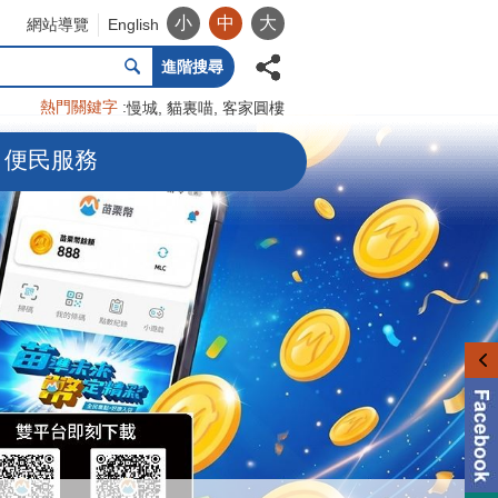
小
中
大
網站導覽
English
進階搜尋
熱門關鍵字
慢城
貓裏喵
客家圓樓
便民服務