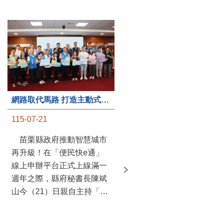
第235處關懷據點揭牌運作 縣長宣布共餐補助將加碼到1萬元
網路取代馬路 打造主動式數位便民服務 苗栗便民快e通 2.0智慧升級啟用
115-07-20
115-07-21
苗栗縣政府攜手牧田家庭
苗栗縣政府推動智慧城市
關懷協會，在頭屋鄉設立的
再升級！在「便民快e通」
社區照顧關懷據點20日揭牌
線上申辦平台正式上線滿一
運作，這是鄉內第6個、全
週年之際，縣府秘書長陳斌
縣第235處的據點；縣長鍾
山今（21）日親自主持「便
東錦在主持揭牌儀式推進據
民快e通 2.0 啟用記者會」，
點總數的同時，也宣布年底
宣布系統全面升級。數位發