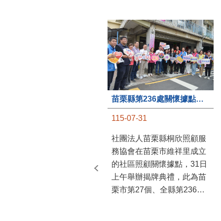
苗栗縣第236處關懷據點在苗栗市維祥里揭牌
115-07-31
社團法人苗栗縣桐欣照顧服
務協會在苗栗市維祥里成立
的社區照顧關懷據點，31日
上午舉辦揭牌典禮，此為苗
栗市第27個、全縣第236處
的據點。苗栗縣長鍾東錦上
午主持揭牌儀式，頒發15萬