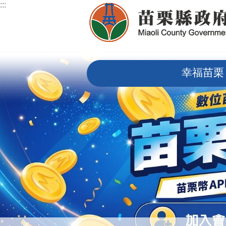
:::
跳到主要內容區塊
:::
幸福苗栗