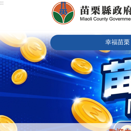
:::
跳到主要內容區塊
:::
幸福苗栗