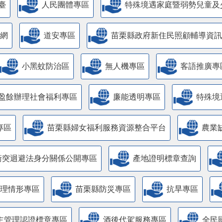
臺
人民團體專區
特殊境遇家庭暨弱勢兒童及
網
道安專區
苗栗縣政府新住民照顧輔導資訊
小黑蚊防治區
無人機專區
客語推廣專
盈餘辦理社會福利專區
廉能透明專區
特殊境
專區
苗栗縣婦女福利服務資源整合平台
農業
衝突迴避法身分關係公開專區
產地證明標章查詢
管理情形專區
苗栗縣防災專區
抗旱專區
主管理認證標章專區
酒後代駕服務專區
全民