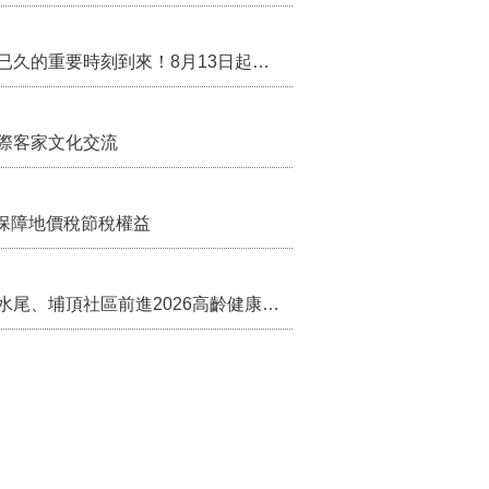
行政院核定西拉雅族為平埔原住民族群 盼望已久的重要時刻到來！8月13日起受理民族成員名冊登記
際客家文化交流
保障地價稅節稅權益
苗栗農村綠色照顧成果登上全國舞台！ 後龍水尾、埔頂社區前進2026高齡健康產業博覽會