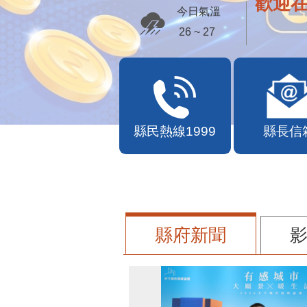
歡迎
今日氣溫
26 ~ 27
縣民熱線1999
縣長信
縣府新聞