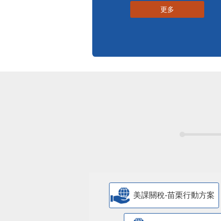
更多
美課關稅-苗栗行動方案