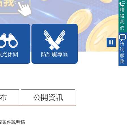
聯
絡
我
們
諮
詢
觀光休閒
防詐騙專區
服
務
布
公開資訊
兒案件說明稿