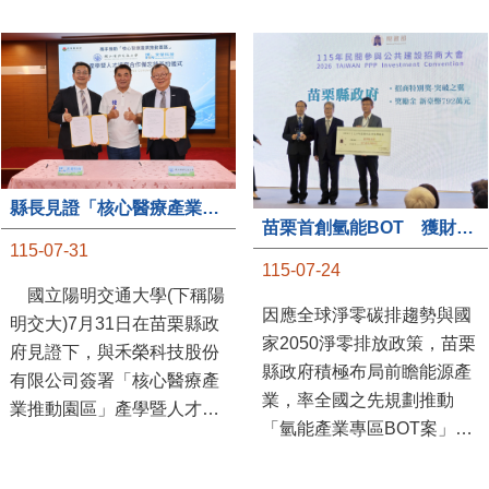
縣長見證「核心醫療產業推動園區」產學合作簽約儀式
苗栗首創氫能BOT 獲財政部「突破之翼」肯定
115-07-31
115-07-24
國立陽明交通大學(下稱陽
因應全球淨零碳排趨勢與國
明交大)7月31日在苗栗縣政
家2050淨零排放政策，苗栗
府見證下，與禾榮科技股份
縣政府積極布局前瞻能源產
有限公司簽署「核心醫療產
業，率全國之先規劃推動
業推動園區」產學暨人才培
「氫能產業專區BOT案」，
育合作備忘錄，為苗栗產業
透過促進民間參與公共建設
升級注入新動能，會中，縣
（BOT）模式，引進民間資