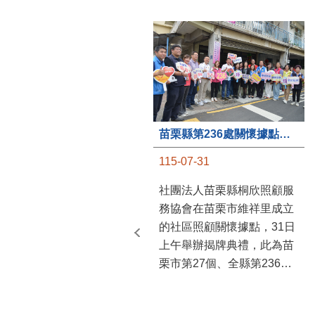
苗栗縣第236處關懷據點在苗栗市維祥里揭牌
115-07-31
社團法人苗栗縣桐欣照顧服
務協會在苗栗市維祥里成立
的社區照顧關懷據點，31日
上午舉辦揭牌典禮，此為苗
栗市第27個、全縣第236處
的據點。苗栗縣長鍾東錦上
午主持揭牌儀式，頒發15萬