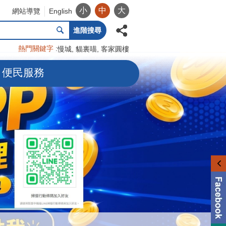
小
中
大
網站導覽
English
進階搜尋
熱門關鍵字
慢城
貓裏喵
客家圓樓
便民服務