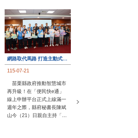
第235處關懷據點揭牌運作 縣長宣布共餐補助將加碼到1萬元
網路取代馬路 打造主動式數位便民服務 苗栗便民快e通 2.0智慧升級啟用
115-07-20
115-07-21
苗栗縣政府攜手牧田家庭
苗栗縣政府推動智慧城市
關懷協會，在頭屋鄉設立的
再升級！在「便民快e通」
社區照顧關懷據點20日揭牌
線上申辦平台正式上線滿一
運作，這是鄉內第6個、全
週年之際，縣府秘書長陳斌
縣第235處的據點；縣長鍾
山今（21）日親自主持「便
東錦在主持揭牌儀式推進據
民快e通 2.0 啟用記者會」，
點總數的同時，也宣布年底
宣布系統全面升級。數位發
前可望將共餐補助直接調高