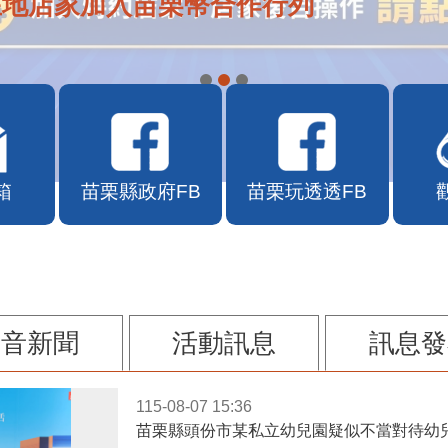
在地店家加入苗栗幣合作行列
箱
苗栗縣政府FB
苗栗玩透透FB
影音新聞
活動訊息
訊息發
115-08-07 15:36
苗栗縣頭份市某私立幼兒園疑似不當對待幼