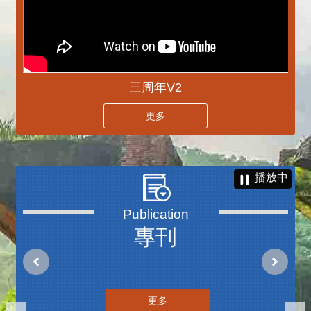
三周年V2
更多
播放中
專刊
更多