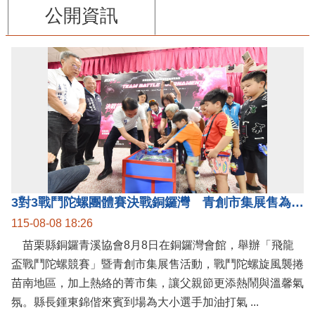
公開資訊
3對3戰鬥陀螺團體賽決戰銅鑼灣 青創市集展售為父親節增添繽紛
115-08-08 18:26
苗栗縣銅鑼青溪協會8月8日在銅鑼灣會館，舉辦「飛龍
盃戰鬥陀螺競賽」暨青創市集展售活動，戰鬥陀螺旋風襲捲
苗南地區，加上熱絡的菁市集，讓父親節更添熱鬧與溫馨氣
氛。縣長鍾東錦偕來賓到場為大小選手加油打氣 ...