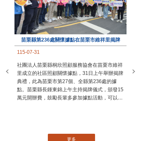
苗栗縣第236處關懷據點在苗栗市維祥里揭牌
11
115-07-31
國
社團法人苗栗縣桐欣照顧服務協會在苗栗市維祥
苗
里成立的社區照顧關懷據點，31日上午舉辦揭牌
署
典禮，此為苗栗市第27個、全縣第236處的據
作
點。苗栗縣長鍾東錦上午主持揭牌儀式，頒發15
縣
萬元開辦費，鼓勵長輩多參加據點活動，可以更
手
加健康、長壽。 坐落於苗栗市維祥里光華街89
號的社區照顧關懷據點，今 ...
更多