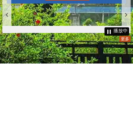
播放中
更多
:::
更新日期
115-08-08
瀏覽人次
4785351
版權所有 © 苗栗縣政府 Copyright 2019 Miaoli County Government
All rights reserved.
36001 苗栗市縣府路100號(第一辦公大樓)、36046 苗栗市府前路1號
(第二辦公大樓) 電話:1999(限苗栗縣內撥打), 037-322150(外縣市)
服務時間：上午8:00~12:00、13:00~17:00（彈性上班時間：上午
8:00~8:30）