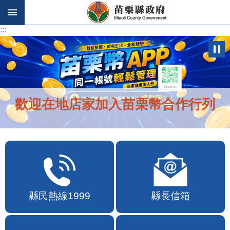
跳到主要內容區塊
:::
:::
歡迎在地店家加入苗栗幣合作行列
縣民熱線1999
縣長信箱