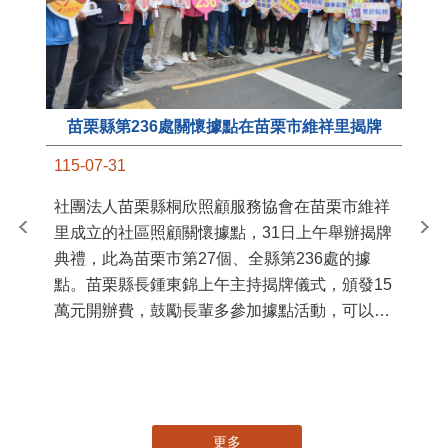
苗栗縣第236處關懷據點在苗栗市維祥里揭牌
11
115-07-31
國
社團法人苗栗縣桐欣照顧服務協會在苗栗市維祥
苗
里成立的社區照顧關懷據點，31日上午舉辦揭牌
署
典禮，此為苗栗市第27個、全縣第236處的據
作
點。苗栗縣長鍾東錦上午主持揭牌儀式，頒發15
縣
萬元開辦費，鼓勵長輩多參加據點活動，可以更
手
加健康、長壽。 坐落於苗栗市維祥里光華街89
號的社區照顧關懷據點，今 ...
更多