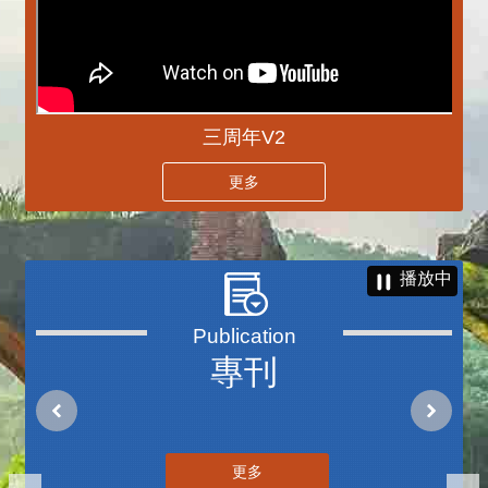
三周年V2
更多
播放中
專刊
更多