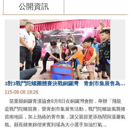
公開資訊
3對3戰鬥陀螺團體賽決戰銅鑼灣 青創市集展售為父親節增添繽紛
115-08-08 18:26
苗栗縣銅鑼青溪協會8月8日在銅鑼灣會館，舉辦「飛龍
盃戰鬥陀螺競賽」暨青創市集展售活動，戰鬥陀螺旋風襲捲
苗南地區，加上熱絡的菁市集，讓父親節更添熱鬧與溫馨氣
氛。縣長鍾東錦偕來賓到場為大小選手加油打氣 ...