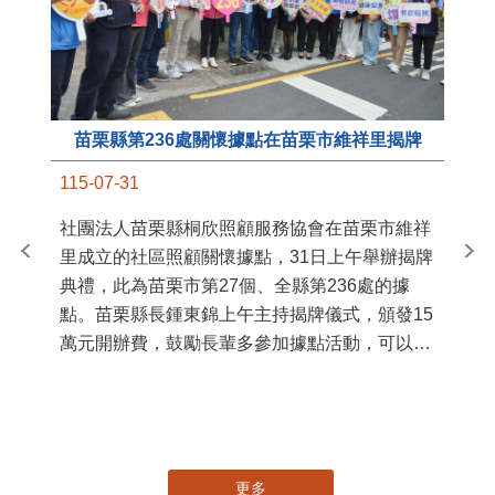
苗栗縣第236處關懷據點在苗栗市維祥里揭牌
11
115-07-31
國
社團法人苗栗縣桐欣照顧服務協會在苗栗市維祥
苗
里成立的社區照顧關懷據點，31日上午舉辦揭牌
署
典禮，此為苗栗市第27個、全縣第236處的據
作
點。苗栗縣長鍾東錦上午主持揭牌儀式，頒發15
縣
萬元開辦費，鼓勵長輩多參加據點活動，可以更
手
加健康、長壽。 坐落於苗栗市維祥里光華街89
號的社區照顧關懷據點，今 ...
更多