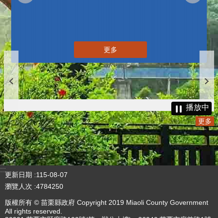
更多
播放中
更多