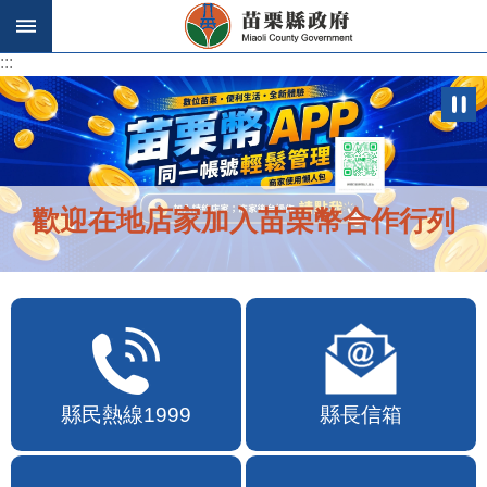
跳到主要內容區塊
:::
:::
歡迎在地店家加入苗栗幣合作行列
縣民熱線1999
縣長信箱