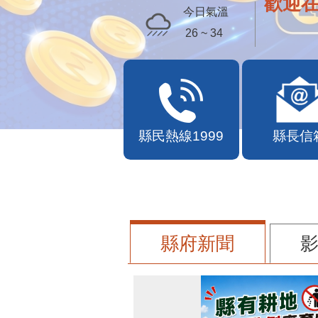
歡迎
今日氣溫
26 ~ 34
縣民熱線1999
縣長信
縣府新聞