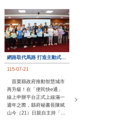
第235處關懷據點揭牌運作 縣長宣布共餐補助將加碼到1萬元
網路取代馬路 打造主動式數位便民服務 苗栗便民快e通 2.0智慧升級啟用
115-07-20
115-07-21
苗栗縣政府攜手牧田家庭
苗栗縣政府推動智慧城市
關懷協會，在頭屋鄉設立的
再升級！在「便民快e通」
社區照顧關懷據點20日揭牌
線上申辦平台正式上線滿一
運作，這是鄉內第6個、全
週年之際，縣府秘書長陳斌
縣第235處的據點；縣長鍾
山今（21）日親自主持「便
東錦在主持揭牌儀式推進據
民快e通 2.0 啟用記者會」，
點總數的同時，也宣布年底
宣布系統全面升級。數位發
前可望將共餐補助直接調高