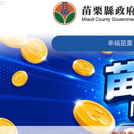
:::
跳到主要內容區塊
:::
幸福苗栗