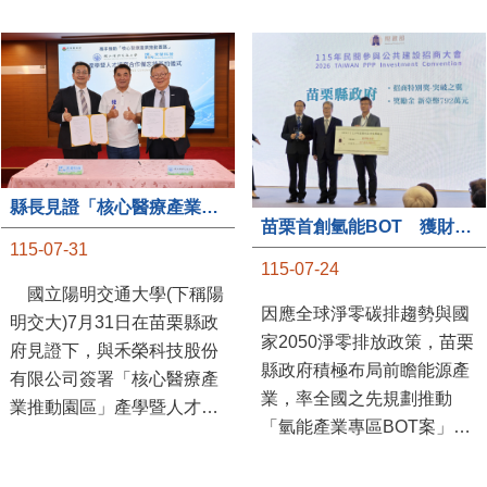
縣長見證「核心醫療產業推動園區」產學合作簽約儀式
苗栗首創氫能BOT 獲財政部「突破之翼」肯定
115-07-31
115-07-24
國立陽明交通大學(下稱陽
因應全球淨零碳排趨勢與國
明交大)7月31日在苗栗縣政
家2050淨零排放政策，苗栗
府見證下，與禾榮科技股份
縣政府積極布局前瞻能源產
有限公司簽署「核心醫療產
業，率全國之先規劃推動
業推動園區」產學暨人才培
「氫能產業專區BOT案」，
育合作備忘錄，為苗栗產業
透過促進民間參與公共建設
升級注入新動能，會中，縣
（BOT）模式，引進民間資