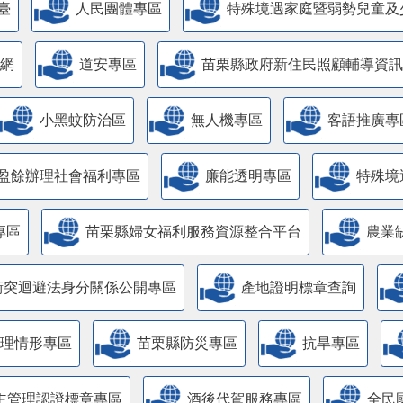
臺
人民團體專區
特殊境遇家庭暨弱勢兒童及
網
道安專區
苗栗縣政府新住民照顧輔導資訊
小黑蚊防治區
無人機專區
客語推廣專
盈餘辦理社會福利專區
廉能透明專區
特殊境
專區
苗栗縣婦女福利服務資源整合平台
農業
衝突迴避法身分關係公開專區
產地證明標章查詢
管理情形專區
苗栗縣防災專區
抗旱專區
主管理認證標章專區
酒後代駕服務專區
全民