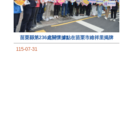
苗栗縣第236處關懷據點在苗栗市維祥里揭牌
11
115-07-31
國
社團法人苗栗縣桐欣照顧服務協會在苗栗市維祥
苗
里成立的社區照顧關懷據點，31日上午舉辦揭牌
署
典禮，此為苗栗市第27個、全縣第236處的據
作
點。苗栗縣長鍾東錦上午主持揭牌儀式，頒發15
縣
萬元開辦費，鼓勵長輩多參加據點活動，可以更
手
加健康、長壽。 坐落於苗栗市維祥里光華街89
號的社區照顧關懷據點，今 ...
更多