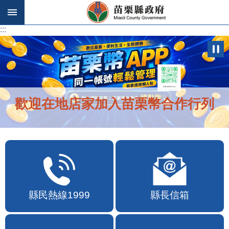
跳到主要內容區塊
:::
:::
歡迎在地店家加入苗栗幣合作行列
縣民熱線1999
縣長信箱