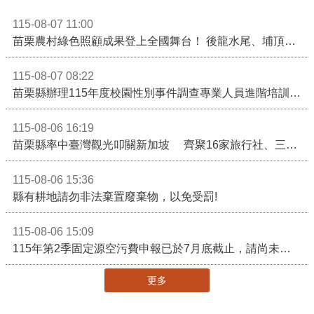
115-08-07 11:00
苗栗農村綠色照顧成果登上全國舞台！ 後龍水尾、埔頂社區前進2026高齡健康產業博覽會
115-08-07 08:22
苗栗縣辦理115年度校園性別事件調查專業人員進階培訓 深化調查實務能力 持續打造安全友善校園
115-08-06 16:19
苗栗縣率中臺灣觀光叩關新加坡 齊聚16家旅行社、三大航空 NATAS旅展開賣主題遊程
115-08-06 15:36
縣有耕地請勿非法棄置廢棄物，以免受罰!
115-08-06 15:09
115年第2季固定源空污費申報已於7月底截止，請尚未申報公私場所儘速完成申繳，以免面臨滯納金及罰鍰!
更多