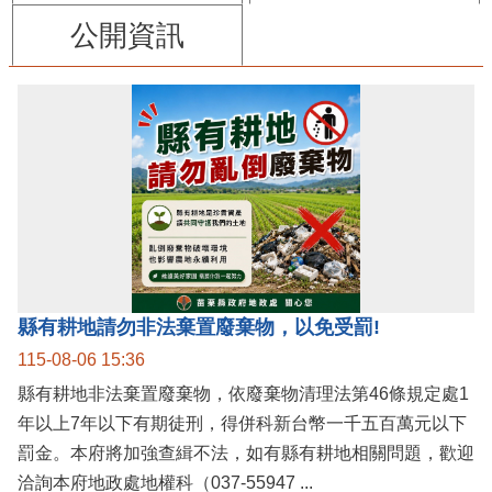
公開資訊
縣有耕地請勿非法棄置廢棄物，以免受罰!
115-08-06 15:36
縣有耕地非法棄置廢棄物，依廢棄物清理法第46條規定處1
年以上7年以下有期徒刑，得併科新台幣一千五百萬元以下
罰金。本府將加強查緝不法，如有縣有耕地相關問題，歡迎
洽詢本府地政處地權科（037-55947 ...