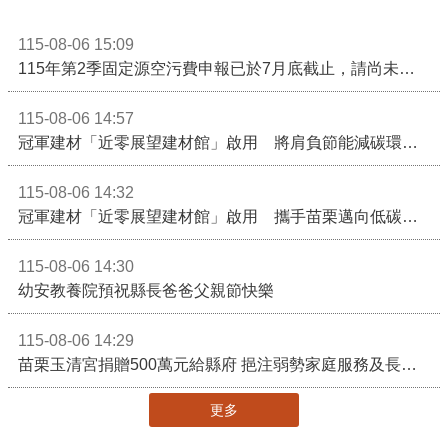
115-08-06 15:09
115年第2季固定源空污費申報已於7月底截止，請尚未申報公私場所儘速完成申繳，以免面臨滯納金及罰鍰!
115-08-06 14:57
冠軍建材「近零展望建材館」啟用 將肩負節能減碳環境教育重任
115-08-06 14:32
冠軍建材「近零展望建材館」啟用 攜手苗栗邁向低碳建築新未來
115-08-06 14:30
幼安教養院預祝縣長爸爸父親節快樂
115-08-06 14:29
苗栗玉清宮捐贈500萬元給縣府 挹注弱勢家庭服務及長照醫療資源
更多