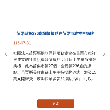
苗栗縣第236處關懷據點在苗栗市維祥里揭牌
11
115-07-31
國
社團法人苗栗縣桐欣照顧服務協會在苗栗市維祥
苗
里成立的社區照顧關懷據點，31日上午舉辦揭牌
署
典禮，此為苗栗市第27個、全縣第236處的據
作
點。苗栗縣長鍾東錦上午主持揭牌儀式，頒發15
縣
萬元開辦費，鼓勵長輩多參加據點活動，可以更
手
加健康、長壽。 坐落於苗栗市維祥里光華街89
號的社區照顧關懷據點，今 ...
更多