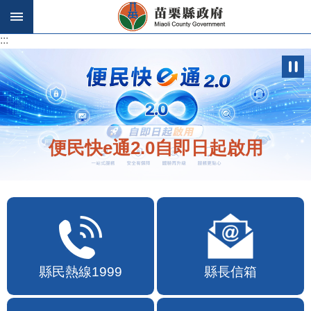
跳到主要內容區塊
:::
:::
便民快e通2.0自即日起啟用
縣民熱線1999
縣長信箱