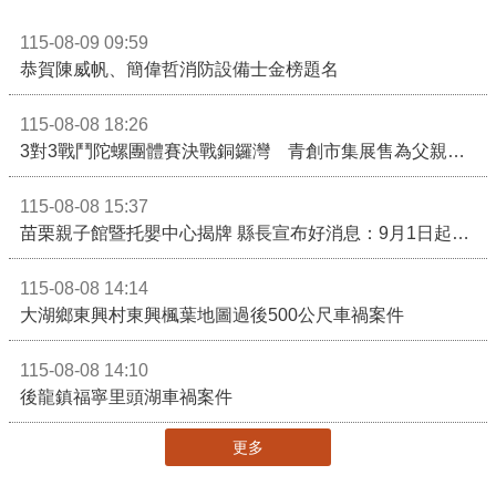
115-08-09 09:59
恭賀陳威帆、簡偉哲消防設備士金榜題名
115-08-08 18:26
3對3戰鬥陀螺團體賽決戰銅鑼灣 青創市集展售為父親節增添繽紛
115-08-08 15:37
苗栗親子館暨托嬰中心揭牌 縣長宣布好消息：9月1日起調降臨時托嬰費用
115-08-08 14:14
大湖鄉東興村東興楓葉地圖過後500公尺車禍案件
115-08-08 14:10
後龍鎮福寧里頭湖車禍案件
更多