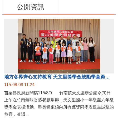
公開資訊
地方各界齊心支持教育 天文里獎學金鼓勵學童勇敢追夢
115-08-09 11:24
苗栗縣政府新聞稿115/8/9 竹南鎮天文里辦公處今(9)日
上午在竹南鎮味香盛餐廳舉辦，天文里國小一年級至六年級
獎學金表揚活動。縣長鍾東錦向所有獲獎同學表達最誠摯的
恭喜，並讚 ...