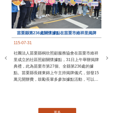
苗栗縣第236處關懷據點在苗栗市維祥里揭牌
11
115-07-31
國
社團法人苗栗縣桐欣照顧服務協會在苗栗市維祥
苗
里成立的社區照顧關懷據點，31日上午舉辦揭牌
署
典禮，此為苗栗市第27個、全縣第236處的據
作
點。苗栗縣長鍾東錦上午主持揭牌儀式，頒發15
縣
萬元開辦費，鼓勵長輩多參加據點活動，可以更
手
加健康、長壽。 坐落於苗栗市維祥里光華街89
號的社區照顧關懷據點，今 ...
更多