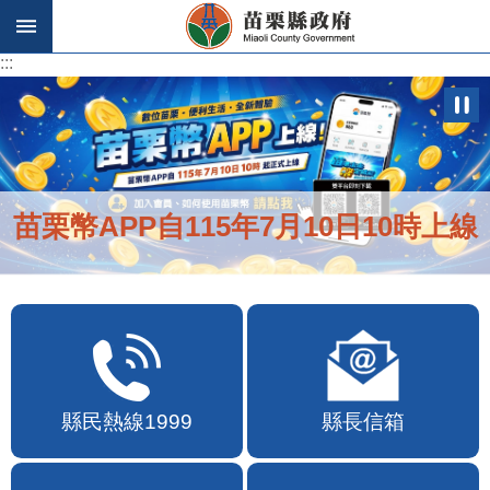
跳到主要內容區塊
:::
:::
苗栗幣APP自115年7月10日10時上線
縣民熱線1999
縣長信箱