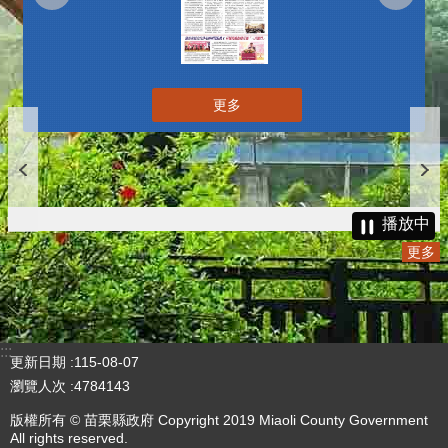
更多
播放中
更多