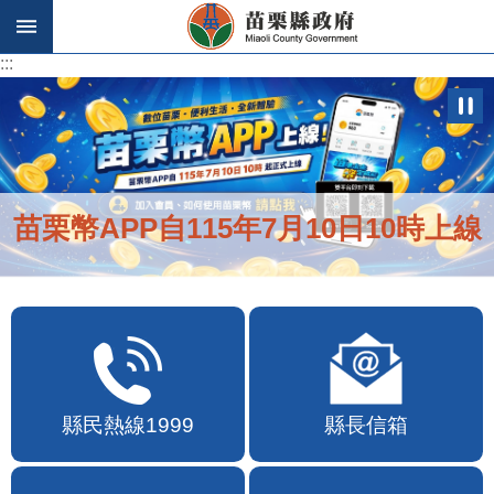
跳到主要內容區塊
:::
:::
苗栗幣APP自115年7月10日10時上線
縣民熱線1999
縣長信箱