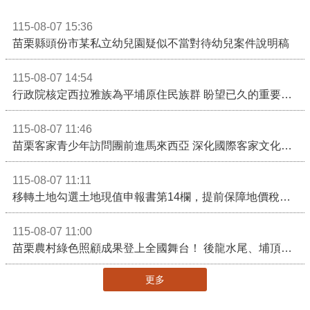
115-08-07 15:36
苗栗縣頭份市某私立幼兒園疑似不當對待幼兒案件說明稿
115-08-07 14:54
行政院核定西拉雅族為平埔原住民族群 盼望已久的重要時刻到來！8月13日起受理民族成員名冊登記
115-08-07 11:46
苗栗客家青少年訪問團前進馬來西亞 深化國際客家文化交流
115-08-07 11:11
移轉土地勾選土地現值申報書第14欄，提前保障地價稅節稅權益
115-08-07 11:00
苗栗農村綠色照顧成果登上全國舞台！ 後龍水尾、埔頂社區前進2026高齡健康產業博覽會
更多