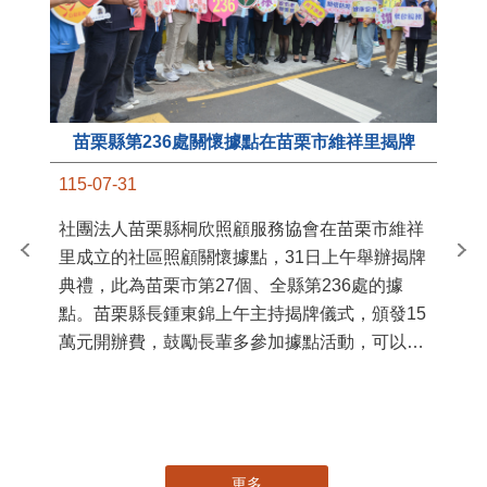
苗栗縣第236處關懷據點在苗栗市維祥里揭牌
11
115-07-31
國
社團法人苗栗縣桐欣照顧服務協會在苗栗市維祥
苗
里成立的社區照顧關懷據點，31日上午舉辦揭牌
署
典禮，此為苗栗市第27個、全縣第236處的據
作
點。苗栗縣長鍾東錦上午主持揭牌儀式，頒發15
縣
萬元開辦費，鼓勵長輩多參加據點活動，可以更
手
加健康、長壽。 坐落於苗栗市維祥里光華街89
號的社區照顧關懷據點，今 ...
更多