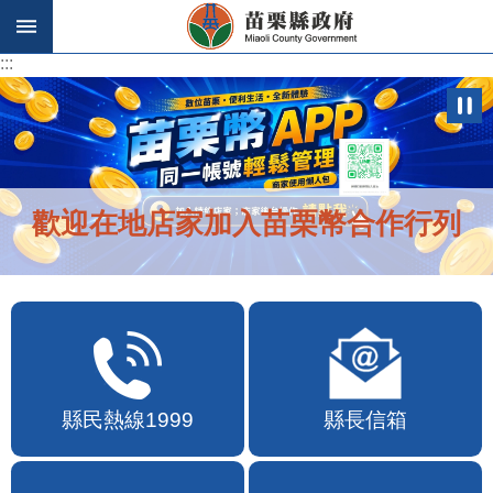
跳到主要內容區塊
:::
:::
歡迎在地店家加入苗栗幣合作行列
縣民熱線1999
縣長信箱