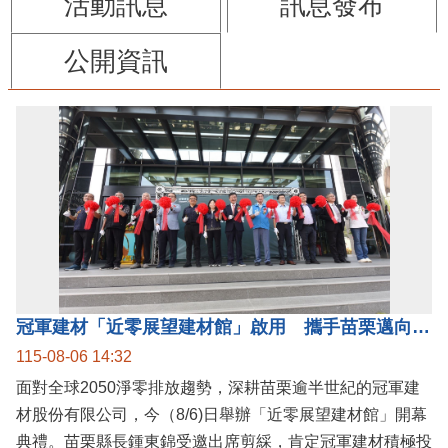
活動訊息
訊息發布
公開資訊
冠軍建材「近零展望建材館」啟用 攜手苗栗邁向低碳建築新未來
115-08-06 14:32
面對全球2050淨零排放趨勢，深耕苗栗逾半世紀的冠軍建
材股份有限公司，今（8/6)日舉辦「近零展望建材館」開幕
典禮。苗栗縣長鍾東錦受邀出席剪綵，肯定冠軍建材積極投