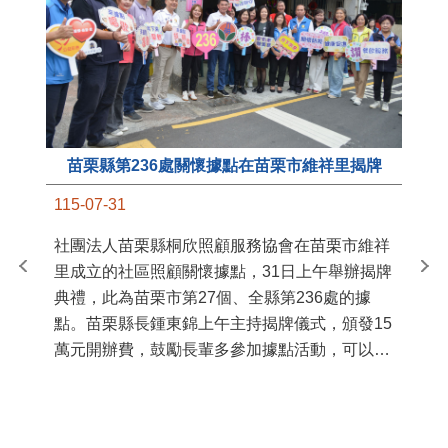
苗栗縣第236處關懷據點在苗栗市維祥里揭牌
11
115-07-31
國
社團法人苗栗縣桐欣照顧服務協會在苗栗市維祥
苗
里成立的社區照顧關懷據點，31日上午舉辦揭牌
署
典禮，此為苗栗市第27個、全縣第236處的據
作
點。苗栗縣長鍾東錦上午主持揭牌儀式，頒發15
縣
萬元開辦費，鼓勵長輩多參加據點活動，可以更
手
加健康、長壽。 坐落於苗栗市維祥里光華街89
號的社區照顧關懷據點，今 ...