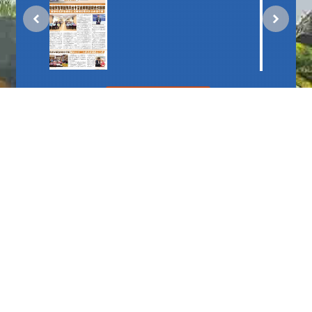
更多
播放中
更多