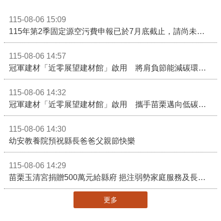
115-08-06 15:09
115年第2季固定源空污費申報已於7月底截止，請尚未申報公私場所儘速完成申繳，以免面臨滯納金及罰鍰!
115-08-06 14:57
冠軍建材「近零展望建材館」啟用 將肩負節能減碳環境教育重任
115-08-06 14:32
冠軍建材「近零展望建材館」啟用 攜手苗栗邁向低碳建築新未來
115-08-06 14:30
幼安教養院預祝縣長爸爸父親節快樂
115-08-06 14:29
苗栗玉清宮捐贈500萬元給縣府 挹注弱勢家庭服務及長照醫療資源
更多