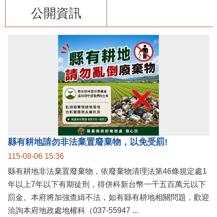
公開資訊
縣有耕地請勿非法棄置廢棄物，以免受罰!
115-08-06 15:36
縣有耕地非法棄置廢棄物，依廢棄物清理法第46條規定處1
年以上7年以下有期徒刑，得併科新台幣一千五百萬元以下
罰金。本府將加強查緝不法，如有縣有耕地相關問題，歡迎
洽詢本府地政處地權科（037-55947 ...