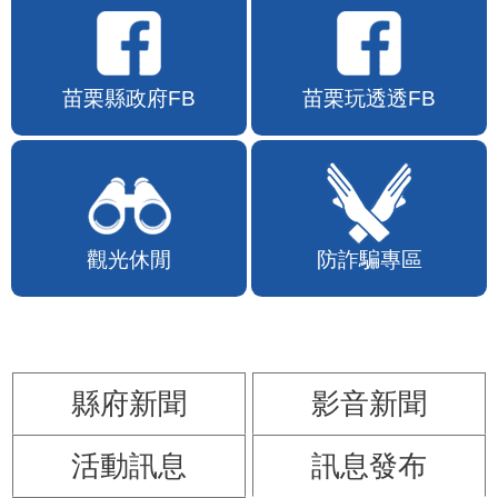
苗栗縣政府FB
苗栗玩透透FB
觀光休閒
防詐騙專區
縣府新聞
影音新聞
活動訊息
訊息發布