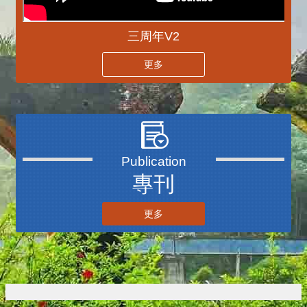
三周年V2
更多
播放中
專刊
更多