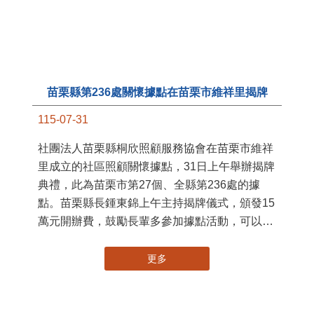
苗栗縣第236處關懷據點在苗栗市維祥里揭牌
11
115-07-31
國
社團法人苗栗縣桐欣照顧服務協會在苗栗市維祥
苗
里成立的社區照顧關懷據點，31日上午舉辦揭牌
署
典禮，此為苗栗市第27個、全縣第236處的據
作
點。苗栗縣長鍾東錦上午主持揭牌儀式，頒發15
縣
萬元開辦費，鼓勵長輩多參加據點活動，可以更
手
加健康、長壽。 坐落於苗栗市維祥里光華街89
號的社區照顧關懷據點，今 ...
更多