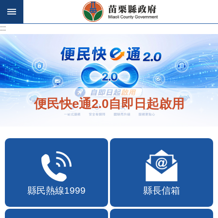
跳到主要內容區塊
:::
:::
便民快e通2.0自即日起啟用
縣民熱線1999
縣長信箱