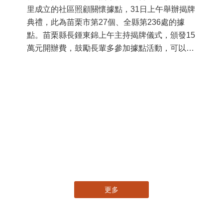
里成立的社區照顧關懷據點，31日上午舉辦揭牌
典禮，此為苗栗市第27個、全縣第236處的據
點。苗栗縣長鍾東錦上午主持揭牌儀式，頒發15
萬元開辦費，鼓勵長輩多參加據點活動，可以更
加健康、長壽。 坐落於苗栗市維祥里光華街89
號的社區照顧關懷據點，今 ...
11
國
苗
署
作
縣
手
更多