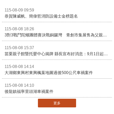
115-08-09 09:59
恭賀陳威帆、簡偉哲消防設備士金榜題名
115-08-08 18:26
3對3戰鬥陀螺團體賽決戰銅鑼灣 青創市集展售為父親節增添繽紛
115-08-08 15:37
苗栗親子館暨托嬰中心揭牌 縣長宣布好消息：9月1日起調降臨時托嬰費用
115-08-08 14:14
大湖鄉東興村東興楓葉地圖過後500公尺車禍案件
115-08-08 14:10
後龍鎮福寧里頭湖車禍案件
更多