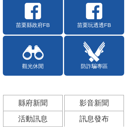
苗栗縣政府FB
苗栗玩透透FB
觀光休閒
防詐騙專區
縣府新聞
影音新聞
活動訊息
訊息發布