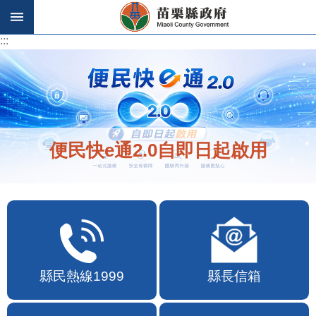
跳到主要內容區塊
:::
:::
便民快e通2.0自即日起啟用
縣民熱線1999
縣長信箱