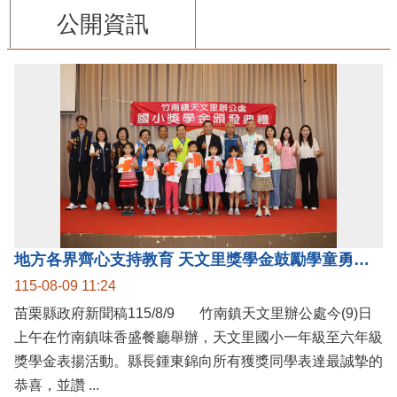
公開資訊
地方各界齊心支持教育 天文里獎學金鼓勵學童勇敢追夢
115-08-09 11:24
苗栗縣政府新聞稿115/8/9 竹南鎮天文里辦公處今(9)日
上午在竹南鎮味香盛餐廳舉辦，天文里國小一年級至六年級
獎學金表揚活動。縣長鍾東錦向所有獲獎同學表達最誠摯的
恭喜，並讚 ...