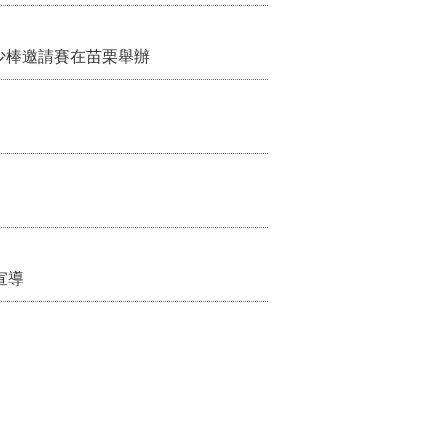
少棒邀請賽在苗栗舉辦
宣導