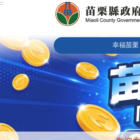
:::
跳到主要內容區塊
:::
幸福苗栗