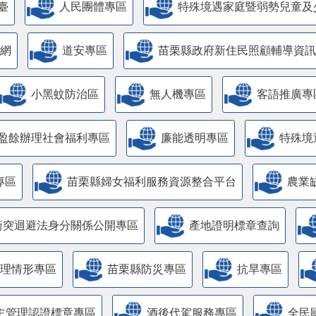
臺
人民團體專區
特殊境遇家庭暨弱勢兒童及
網
道安專區
苗栗縣政府新住民照顧輔導資訊
小黑蚊防治區
無人機專區
客語推廣專
盈餘辦理社會福利專區
廉能透明專區
特殊境
專區
苗栗縣婦女福利服務資源整合平台
農業
衝突迴避法身分關係公開專區
產地證明標章查詢
管理情形專區
苗栗縣防災專區
抗旱專區
主管理認證標章專區
酒後代駕服務專區
全民