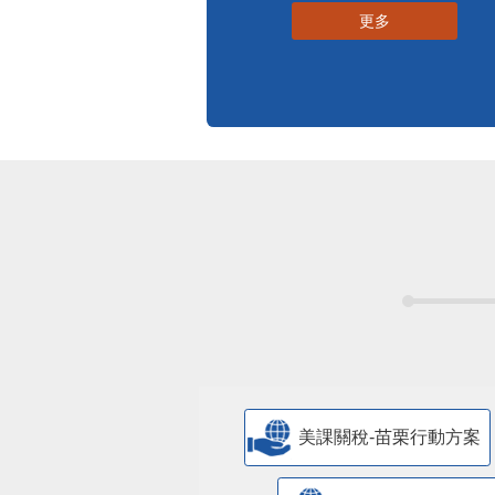
更多
美課關稅-苗栗行動方案