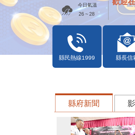
歡迎
今日氣溫
26 ~ 28
縣民熱線1999
縣長信
縣府新聞