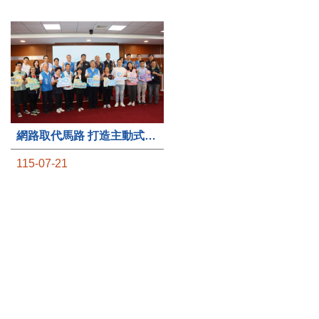
第235處關懷據點揭牌運作 縣長宣布共餐補助將加碼到1萬元
網路取代馬路 打造主動式數位便民服務 苗栗便民快e通 2.0智慧升級啟用
115-07-20
115-07-21
苗栗縣政府攜手牧田家庭
苗栗縣政府推動智慧城市
關懷協會，在頭屋鄉設立的
再升級！在「便民快e通」
社區照顧關懷據點20日揭牌
線上申辦平台正式上線滿一
運作，這是鄉內第6個、全
週年之際，縣府秘書長陳斌
縣第235處的據點；縣長鍾
山今（21）日親自主持「便
東錦在主持揭牌儀式推進據
民快e通 2.0 啟用記者會」，
點總數的同時，也宣布年底
宣布系統全面升級。數位發
前可望將共餐補助直接調高