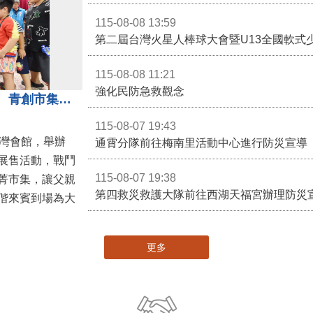
115-08-08 13:59
第二屆台灣火星人棒球大會暨U13全國軟式
115-08-08 11:21
強化民防急救觀念
3對3戰鬥陀螺團體賽決戰銅鑼灣 青創市集展售為父親節增添繽紛
115-08-07 19:43
灣會館，舉辦
通霄分隊前往梅南里活動中心進行防災宣導
展售活動，戰鬥
115-08-07 19:38
菁市集，讓父親
第四救災救護大隊前往西湖天福宮辦理防災
偕來賓到場為大
更多