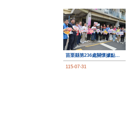
苗栗縣第236處關懷據點在苗栗市維祥里揭牌
115-07-31
社團法人苗栗縣桐欣照顧服
務協會在苗栗市維祥里成立
的社區照顧關懷據點，31日
上午舉辦揭牌典禮，此為苗
栗市第27個、全縣第236處
的據點。苗栗縣長鍾東錦上
午主持揭牌儀式，頒發15萬