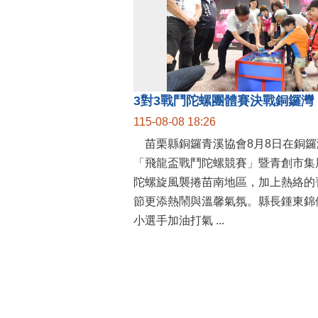
115-08-08 18:26
苗栗縣銅鑼青溪協會8月8日在銅鑼
「飛龍盃戰鬥陀螺競賽」暨青創市集
陀螺旋風襲捲苗南地區，加上熱絡的
節更添熱鬧與溫馨氣氛。縣長鍾東錦
小選手加油打氣 ...