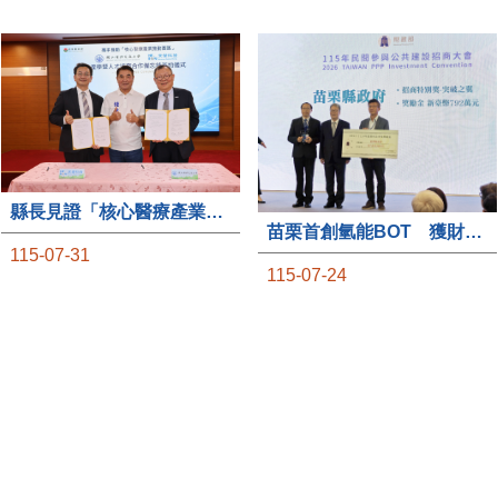
縣長見證「核心醫療產業推動園區」產學合作簽約儀式
苗栗首創氫能BOT 獲財政部「突破之翼」肯定
115-07-31
115-07-24
國立陽明交通大學(下稱陽
因應全球淨零碳排趨勢與國
明交大)7月31日在苗栗縣政
家2050淨零排放政策，苗栗
府見證下，與禾榮科技股份
縣政府積極布局前瞻能源產
有限公司簽署「核心醫療產
業，率全國之先規劃推動
業推動園區」產學暨人才培
「氫能產業專區BOT案」，
育合作備忘錄，為苗栗產業
透過促進民間參與公共建設
升級注入新動能，會中，縣
（BOT）模式，引進民間資