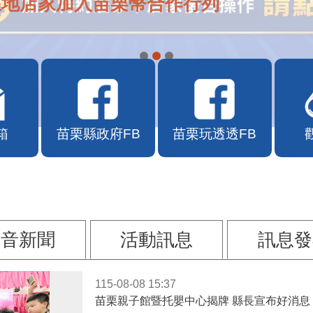
在地店家加入苗栗幣合作行列
箱
苗栗縣政府FB
苗栗玩透透FB
影音新聞
活動訊息
訊息發
115-08-08 15:37
苗栗親子館暨托嬰中心揭牌 縣長宣布好消息