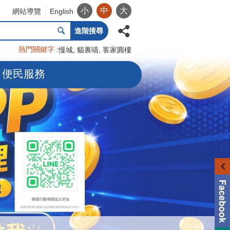
小
中
大
網站導覽
English
進階搜尋
熱門關鍵字
慢城
貓裏喵
客家圓樓
便民服務