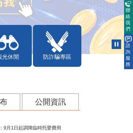
聯
絡
我
們
諮
詢
觀光休閒
防詐騙專區
服
務
布
公開資訊
：9月1日起調降臨時托嬰費用