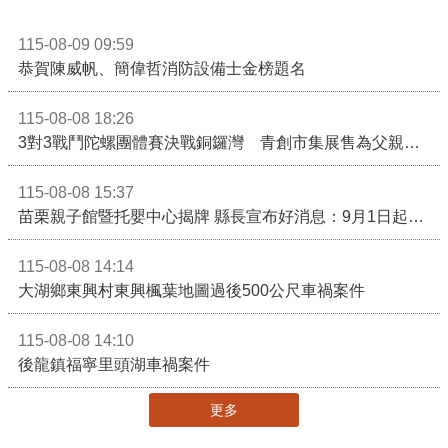
115-08-09 09:59
恭賀陳威帆、簡偉哲消防設備士金榜題名
115-08-08 18:26
3對3戰鬥陀螺團體賽決戰銅鑼灣 青創市集展售為父親節增添繽紛
115-08-08 15:37
苗栗親子館暨托嬰中心揭牌 縣長宣布好消息：9月1日起調降臨時托嬰費用
115-08-08 14:14
大湖鄉東興村東興楓葉地圖過後500公尺車禍案件
115-08-08 14:10
後龍鎮福寧里頭湖車禍案件
更多