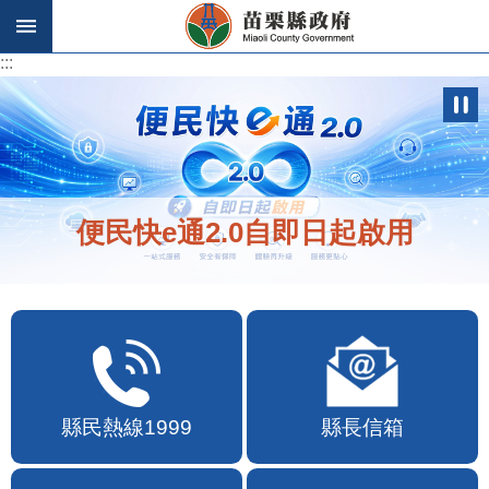
跳到主要內容區塊
:::
:::
便民快e通2.0自即日起啟用
縣民熱線1999
縣長信箱