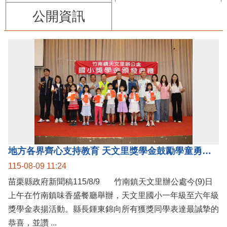
公開資訊
地方各界齊心支持教育 天文里獎學金鼓勵學童勇敢追夢
115-08-09 11:24
苗栗縣政府新聞稿115/8/9 竹南鎮天文里辦公處今(9)日
上午在竹南鎮味香盛餐廳舉辦，天文里國小一年級至六年級
獎學金表揚活動。縣長鍾東錦向所有獲獎同學表達最誠摯的
恭喜，並讚 ...