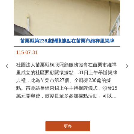
國
苗
署
作
縣
苗栗縣第236處關懷據點在苗栗市維祥里揭牌
手
115-07-31
社團法人苗栗縣桐欣照顧服務協會在苗栗市維祥
里成立的社區照顧關懷據點，31日上午舉辦揭牌
典禮，此為苗栗市第27個、全縣第236處的據
點。苗栗縣長鍾東錦上午主持揭牌儀式，頒發15
萬元開辦費，鼓勵長輩多參加據點活動，可以更
加健康、長壽。 坐落於苗栗市維祥里光華街89
號的社區照顧關懷據點，今 ...
更多