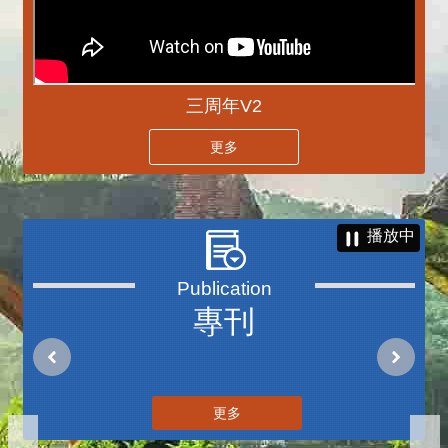
三周年V2
更多
播放中
專刊
更多