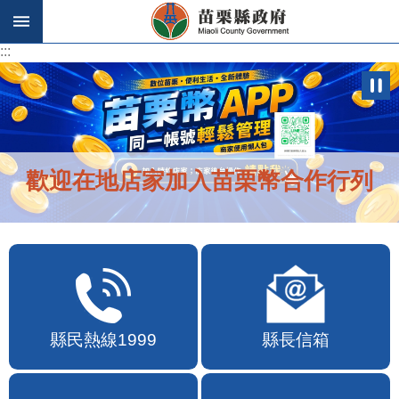
跳到主要內容區塊
:::
:::
歡迎在地店家加入苗栗幣合作行列
縣民熱線1999
縣長信箱