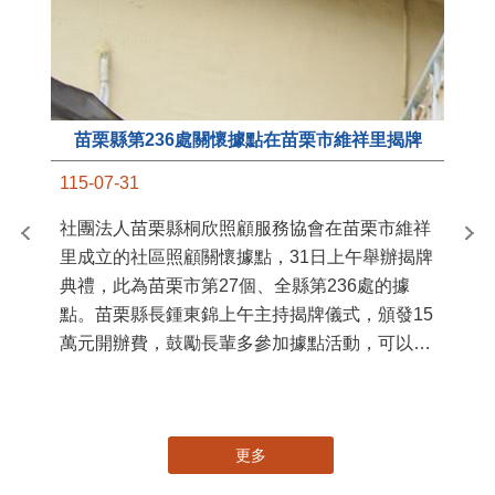
國
苗
署
作
縣
苗栗縣第236處關懷據點在苗栗市維祥里揭牌
手
115-07-31
社團法人苗栗縣桐欣照顧服務協會在苗栗市維祥
里成立的社區照顧關懷據點，31日上午舉辦揭牌
典禮，此為苗栗市第27個、全縣第236處的據
點。苗栗縣長鍾東錦上午主持揭牌儀式，頒發15
萬元開辦費，鼓勵長輩多參加據點活動，可以更
加健康、長壽。 坐落於苗栗市維祥里光華街89
號的社區照顧關懷據點，今 ...
更多