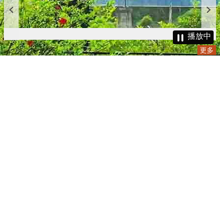
播放中
更多
:::
更新日期
115-08-08
瀏覽人次
4785487
版權所有 © 苗栗縣政府 Copyright 2019 Miaoli County Government
All rights reserved.
36001 苗栗市縣府路100號(第一辦公大樓)、36046 苗栗市府前路1號
(第二辦公大樓) 電話:1999(限苗栗縣內撥打), 037-322150(外縣市)
服務時間：上午8:00~12:00、13:00~17:00（彈性上班時間：上午
8:00~8:30）