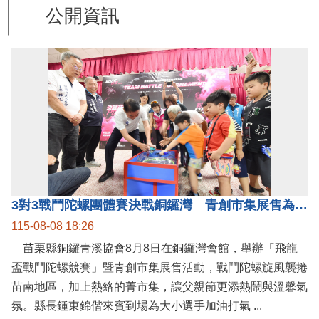
公開資訊
3對3戰鬥陀螺團體賽決戰銅鑼灣 青創市集展售為父親節增添繽紛
115-08-08 18:26
苗栗縣銅鑼青溪協會8月8日在銅鑼灣會館，舉辦「飛龍
盃戰鬥陀螺競賽」暨青創市集展售活動，戰鬥陀螺旋風襲捲
苗南地區，加上熱絡的菁市集，讓父親節更添熱鬧與溫馨氣
氛。縣長鍾東錦偕來賓到場為大小選手加油打氣 ...