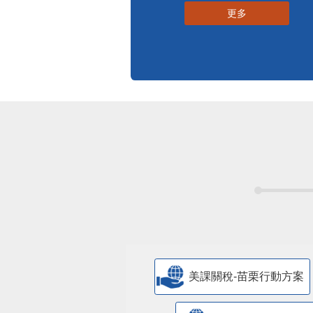
更多
美課關稅-苗栗行動方案