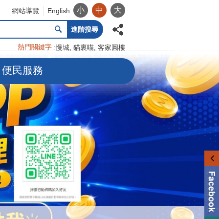
小
中
大
網站導覽
English
進階搜尋
熱門關鍵字
慢城
貓裏喵
客家圓樓
便民服務