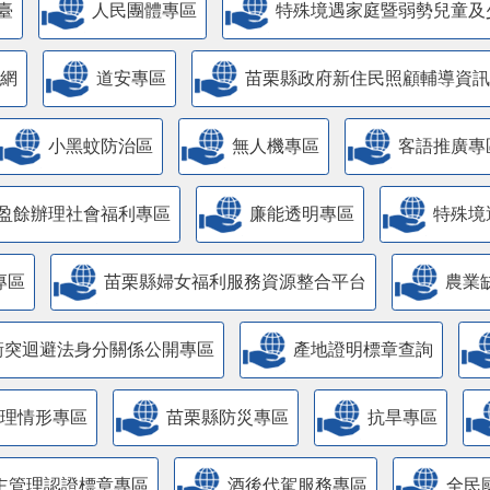
臺
人民團體專區
特殊境遇家庭暨弱勢兒童及
網
道安專區
苗栗縣政府新住民照顧輔導資訊
小黑蚊防治區
無人機專區
客語推廣專
盈餘辦理社會福利專區
廉能透明專區
特殊境
專區
苗栗縣婦女福利服務資源整合平台
農業
衝突迴避法身分關係公開專區
產地證明標章查詢
管理情形專區
苗栗縣防災專區
抗旱專區
主管理認證標章專區
酒後代駕服務專區
全民