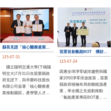
縣長見證「核心醫療產業推動園區」產學合作簽約儀式
苗栗首創氫能BOT 獲財政部「突破之翼」肯定
115-07-31
115-07-24
國立陽明交通大學(下稱陽
因應全球淨零碳排趨勢與國
明交大)7月31日在苗栗縣政
家2050淨零排放政策，苗栗
府見證下，與禾榮科技股份
縣政府積極布局前瞻能源產
有限公司簽署「核心醫療產
業，率全國之先規劃推動
業推動園區」產學暨人才培
「氫能產業專區BOT案」，
育合作備忘錄，為苗栗產業
透過促進民間參與公共建設
升級注入新動能，會中，縣
（BOT）模式，引進民間資