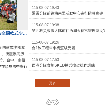
115-08-07 19:43
通霄分隊前往梅南里活動中心進行防災宣導
115-08-07 19:38
第四救災救護大隊前往西湖天福宮辦理防災
第二屆台灣火星人棒球大會暨U13全國軟式少棒邀請賽在苗栗舉辦
115-08-07 19:26
全國軟式少棒邀
台1線工程車車禍駕駛受困
中、後龍溪高灘
115-08-07 17:53
竹、台中、南投
西湖分隊實施SKED捲式擔架操作訓練
午在頭屋國中舉行
更多