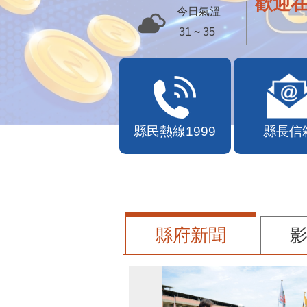
歡迎
今日氣溫
31 ~ 35
縣民熱線1999
縣長信
縣府新聞