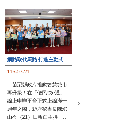
第235處關懷據點揭牌運作 縣長宣布共餐補助將加碼到1萬元
網路取代馬路 打造主動式數位便民服務 苗栗便民快e通 2.0智慧升級啟用
115-07-20
115-07-21
苗栗縣政府攜手牧田家庭
苗栗縣政府推動智慧城市
關懷協會，在頭屋鄉設立的
再升級！在「便民快e通」
社區照顧關懷據點20日揭牌
線上申辦平台正式上線滿一
運作，這是鄉內第6個、全
週年之際，縣府秘書長陳斌
縣第235處的據點；縣長鍾
山今（21）日親自主持「便
東錦在主持揭牌儀式推進據
民快e通 2.0 啟用記者會」，
點總數的同時，也宣布年底
宣布系統全面升級。數位發
前可望將共餐補助直接調高