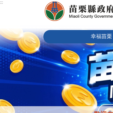
:::
跳到主要內容區塊
:::
幸福苗栗