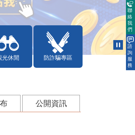
聯
絡
我
們
諮
詢
觀光休閒
防詐騙專區
服
務
布
公開資訊