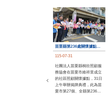
苗栗縣第236處關懷據點在苗栗市維祥里揭牌
115-07-31
社團法人苗栗縣桐欣照顧服
務協會在苗栗市維祥里成立
的社區照顧關懷據點，31日
上午舉辦揭牌典禮，此為苗
栗市第27個、全縣第236處
的據點。苗栗縣長鍾東錦上
午主持揭牌儀式，頒發15萬