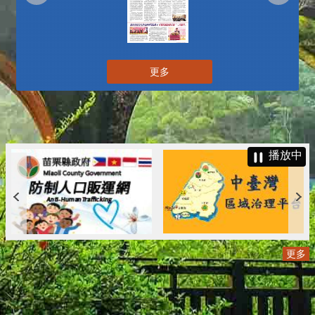
更多
播放中
更多