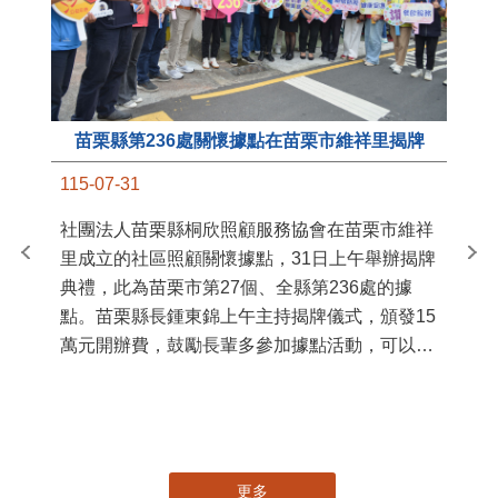
苗栗縣第236處關懷據點在苗栗市維祥里揭牌
11
115-07-31
國
社團法人苗栗縣桐欣照顧服務協會在苗栗市維祥
苗
里成立的社區照顧關懷據點，31日上午舉辦揭牌
署
典禮，此為苗栗市第27個、全縣第236處的據
作
點。苗栗縣長鍾東錦上午主持揭牌儀式，頒發15
縣
萬元開辦費，鼓勵長輩多參加據點活動，可以更
手
加健康、長壽。 坐落於苗栗市維祥里光華街89
號的社區照顧關懷據點，今 ...
更多