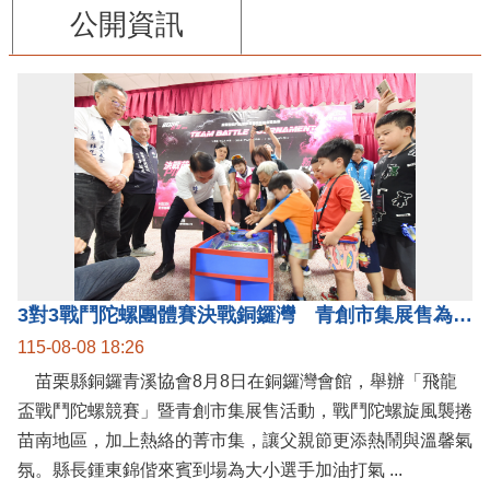
公開資訊
3對3戰鬥陀螺團體賽決戰銅鑼灣 青創市集展售為父親節增添繽紛
115-08-08 18:26
苗栗縣銅鑼青溪協會8月8日在銅鑼灣會館，舉辦「飛龍
盃戰鬥陀螺競賽」暨青創市集展售活動，戰鬥陀螺旋風襲捲
苗南地區，加上熱絡的菁市集，讓父親節更添熱鬧與溫馨氣
氛。縣長鍾東錦偕來賓到場為大小選手加油打氣 ...