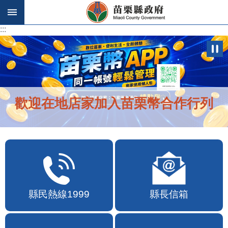
跳到主要內容區塊
:::
:::
苗栗幣APP自115年7月10日10時上線
縣民熱線1999
縣長信箱