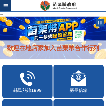
跳到主要內容區塊
:::
:::
歡迎在地店家加入苗栗幣合作行列
縣民熱線1999
縣長信箱