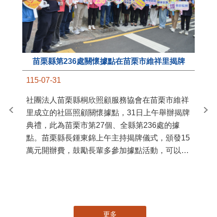
苗栗縣第236處關懷據點在苗栗市維祥里揭牌
11
115-07-31
國
社團法人苗栗縣桐欣照顧服務協會在苗栗市維祥
苗
里成立的社區照顧關懷據點，31日上午舉辦揭牌
署
典禮，此為苗栗市第27個、全縣第236處的據
作
點。苗栗縣長鍾東錦上午主持揭牌儀式，頒發15
縣
萬元開辦費，鼓勵長輩多參加據點活動，可以更
手
加健康、長壽。 坐落於苗栗市維祥里光華街89
號的社區照顧關懷據點，今 ...
更多