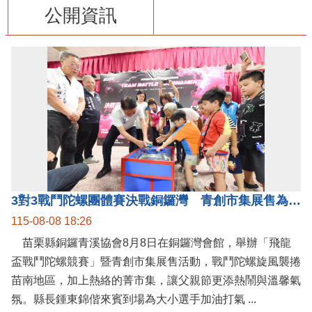
公開資訊
3對3戰鬥陀螺團體賽決戰銅鑼灣 青創市集展售為父親節增添繽紛
115-08-08 18:26
苗栗縣銅鑼青溪協會8月8日在銅鑼灣會館，舉辦「飛龍
盃戰鬥陀螺競賽」暨青創市集展售活動，戰鬥陀螺旋風襲捲
苗南地區，加上熱絡的菁市集，讓父親節更添熱鬧與溫馨氣
氛。縣長鍾東錦偕來賓到場為大小選手加油打氣 ...