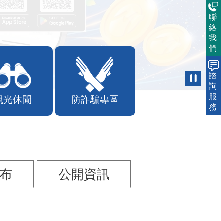
聯
絡
我
們
諮
詢
服
觀光休閒
防詐騙專區
務
布
公開資訊