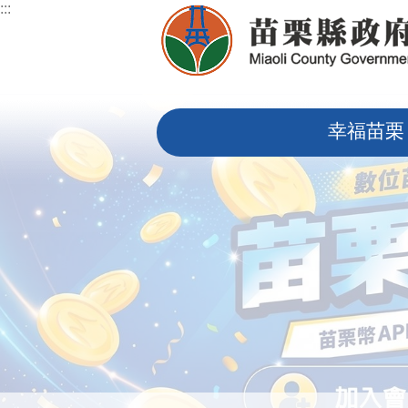
:::
跳到主要內容區塊
:::
幸福苗栗