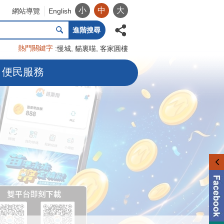
小
中
大
網站導覽
English
進階搜尋
熱門關鍵字
慢城
貓裏喵
客家圓樓
便民服務