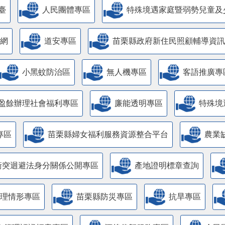
臺
人民團體專區
特殊境遇家庭暨弱勢兒童及
網
道安專區
苗栗縣政府新住民照顧輔導資訊
小黑蚊防治區
無人機專區
客語推廣專
盈餘辦理社會福利專區
廉能透明專區
特殊境
專區
苗栗縣婦女福利服務資源整合平台
農業
衝突迴避法身分關係公開專區
產地證明標章查詢
管理情形專區
苗栗縣防災專區
抗旱專區