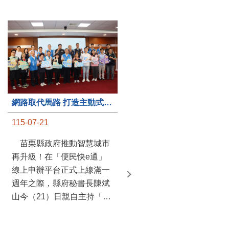
第235處關懷據點揭牌運作 縣長宣布共餐補助將加碼到1萬元
網路取代馬路 打造主動式數位便民服務 苗栗便民快e通 2.0智慧升級啟用
115-07-20
115-07-21
苗栗縣政府攜手牧田家庭
苗栗縣政府推動智慧城市
關懷協會，在頭屋鄉設立的
再升級！在「便民快e通」
社區照顧關懷據點20日揭牌
線上申辦平台正式上線滿一
運作，這是鄉內第6個、全
週年之際，縣府秘書長陳斌
縣第235處的據點；縣長鍾
山今（21）日親自主持「便
東錦在主持揭牌儀式推進據
民快e通 2.0 啟用記者會」，
點總數的同時，也宣布年底
宣布系統全面升級。數位發