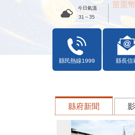
苗栗幣
今日氣溫
31 ~ 35
縣民熱線1999
縣長信
縣府新聞