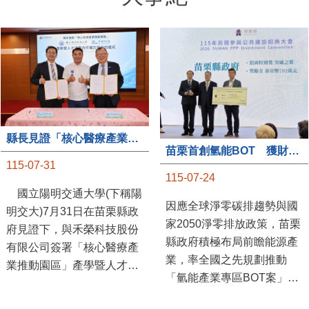
縣長見證「核心醫療產業推動園區」產學合作簽約儀式
苗栗首創氫能BOT 獲財政部「突破之翼」肯定
115-07-31
115-07-24
國立陽明交通大學(下稱陽
因應全球淨零碳排趨勢與國
明交大)7月31日在苗栗縣政
家2050淨零排放政策，苗栗
府見證下，與禾榮科技股份
縣政府積極布局前瞻能源產
有限公司簽署「核心醫療產
業，率全國之先規劃推動
業推動園區」產學暨人才培
「氫能產業專區BOT案」，
育合作備忘錄，為苗栗產業
透過促進民間參與公共建設
升級注入新動能，會中，縣