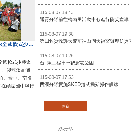
115-08-07 19:43
通霄分隊前往梅南里活動中心進行防災宣導
115-08-07 19:38
第四救災救護大隊前往西湖天福宮辦理防災
第二屆台灣火星人棒球大會暨U13全國軟式少棒邀請賽在苗栗舉辦
115-08-07 19:26
全國軟式少棒邀
台1線工程車車禍駕駛受困
中、後龍溪高灘
115-08-07 17:53
竹、台中、南投
西湖分隊實施SKED捲式擔架操作訓練
午在頭屋國中舉行
更多