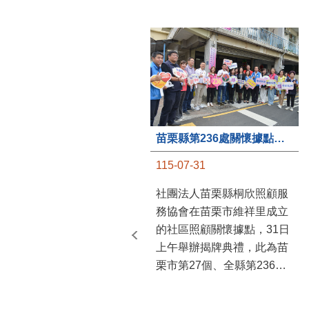
苗栗縣第236處關懷據點在苗栗市維祥里揭牌
115-07-31
社團法人苗栗縣桐欣照顧服
務協會在苗栗市維祥里成立
的社區照顧關懷據點，31日
上午舉辦揭牌典禮，此為苗
栗市第27個、全縣第236處
的據點。苗栗縣長鍾東錦上
午主持揭牌儀式，頒發15萬