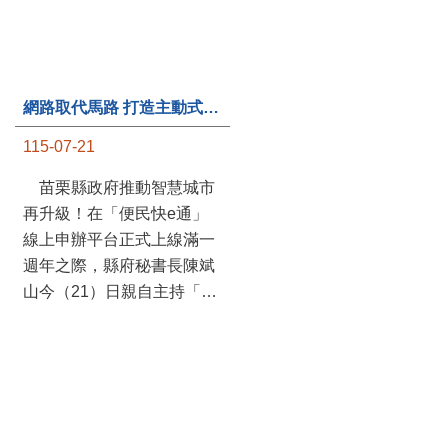
第235處關懷據點揭牌運作 縣長宣布共餐補助將加碼到1萬元
115-07-20
苗栗縣政府攜手牧田家庭
關懷協會，在頭屋鄉設立的
網路取代馬路 打造主動式數位便民服務 苗栗便民快e通 2.0智慧升級啟用
社區照顧關懷據點20日揭牌
115-07-21
運作，這是鄉內第6個、全
縣第235處的據點；縣長鍾
苗栗縣政府推動智慧城市
東錦在主持揭牌儀式推進據
再升級！在「便民快e通」
點總數的同時，也宣布年底
線上申辦平台正式上線滿一
前可望將共餐補助直接調高
週年之際，縣府秘書長陳斌
到每個月1萬元，另促鄉鎮
山今（21）日親自主持「便
市公所視財力編列預算配合
民快e通 2.0 啟用記者會」，