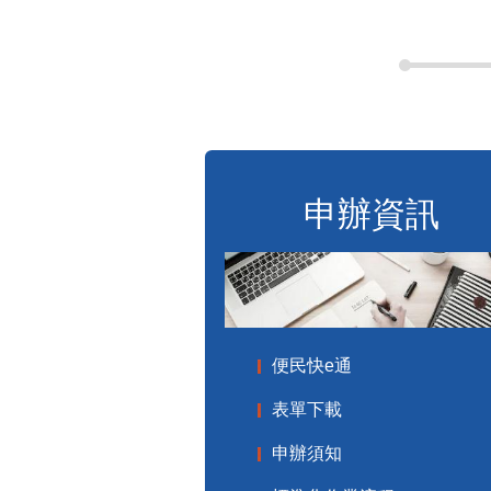
申辦資訊
便民快e通
表單下載
申辦須知