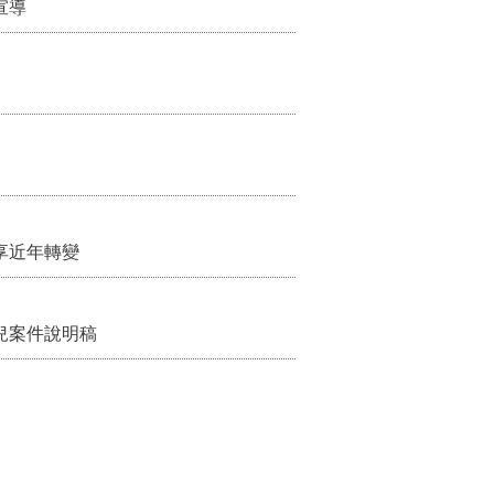
宣導
享近年轉變
兒案件說明稿