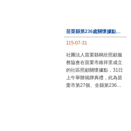
苗栗縣第236處關懷據點在苗栗市維祥里揭牌
115-07-31
社團法人苗栗縣桐欣照顧服
務協會在苗栗市維祥里成立
的社區照顧關懷據點，31日
上午舉辦揭牌典禮，此為苗
栗市第27個、全縣第236處
的據點。苗栗縣長鍾東錦上