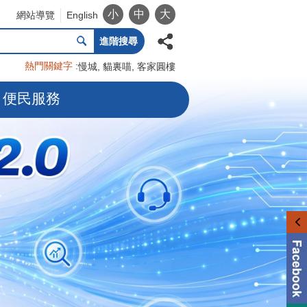
小
中
大
網站導覽
English
進階搜尋
熱門關鍵字
慢城
貓裏喵
客家圓樓
便民服務