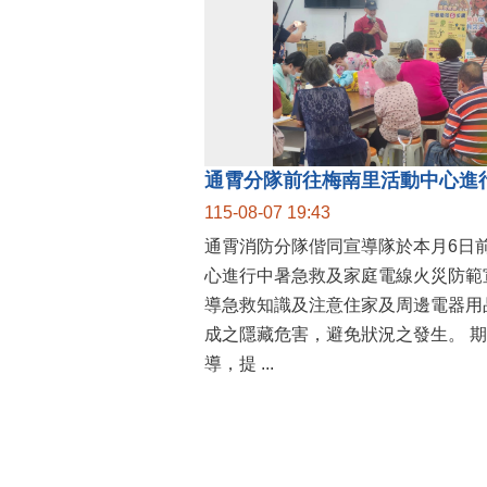
通霄分隊前往梅南里活動中心進
115-08-07 19:43
通霄消防分隊偕同宣導隊於本月6日
心進行中暑急救及家庭電線火災防範
導急救知識及注意住家及周邊電器用
成之隱藏危害，避免狀況之發生。 期許藉由本次宣
導，提 ...