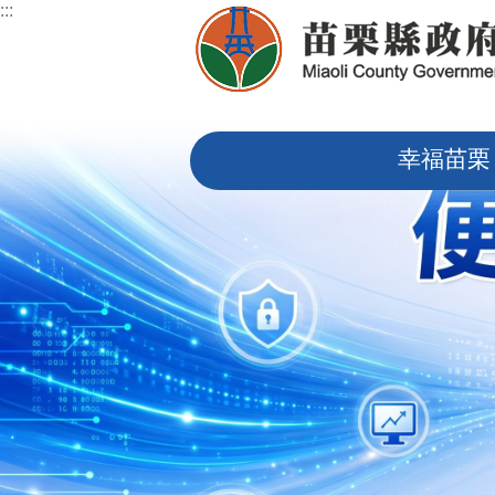
:::
跳到主要內容區塊
:::
幸福苗栗