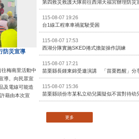
第四救災救護大隊前往西湖天福宮辦理防災
115-08-07 19:26
台1線工程車車禍駕駛受困
115-08-07 17:53
西湖分隊實施SKED捲式擔架操作訓練
行防災宣導
115-08-07 17:21
前往梅南里活動中
苗栗縣長鍾東錦受邀演講 「苗栗甦醒」分
宣導。向民眾宣
115-08-07 15:36
品及電線可能造
苗栗縣頭份市某私立幼兒園疑似不當對待幼
更多