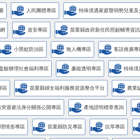
臺
人民團體專區
特殊境遇家庭暨弱勢兒童及
網
道安專區
苗栗縣政府新住民照顧輔導資訊
小黑蚊防治區
無人機專區
客語推廣專
盈餘辦理社會福利專區
廉能透明專區
特殊境
專區
苗栗縣婦女福利服務資源整合平台
農業
衝突迴避法身分關係公開專區
產地證明標章查詢
管理情形專區
苗栗縣防災專區
抗旱專區