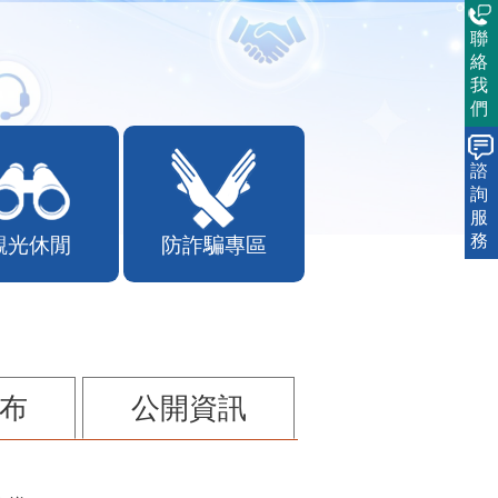
聯
絡
我
們
諮
詢
服
務
觀光休閒
防詐騙專區
布
公開資訊