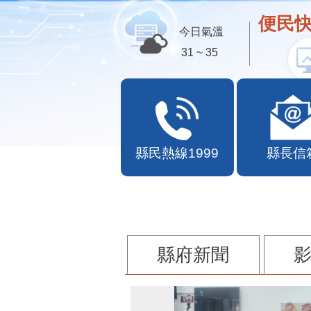
便民快
今日氣溫
31 ~ 35
縣民熱線1999
縣長信
縣府新聞