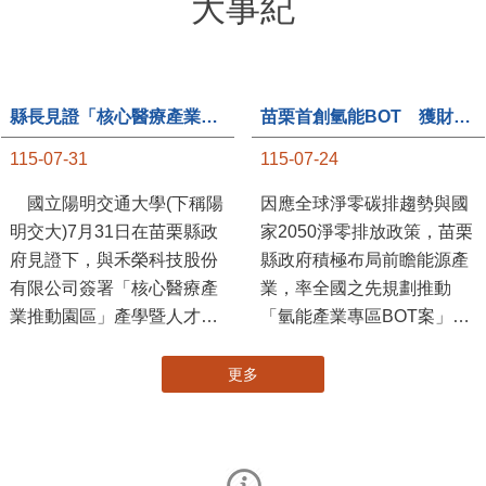
大事紀
縣長見證「核心醫療產業推動園區」產學合作簽約儀式
苗栗首創氫能BOT 獲財政部「突破之翼」肯定
115-07-31
115-07-24
國立陽明交通大學(下稱陽
因應全球淨零碳排趨勢與國
明交大)7月31日在苗栗縣政
家2050淨零排放政策，苗栗
府見證下，與禾榮科技股份
縣政府積極布局前瞻能源產
有限公司簽署「核心醫療產
業，率全國之先規劃推動
業推動園區」產學暨人才培
「氫能產業專區BOT案」，
育合作備忘錄，為苗栗產業
透過促進民間參與公共建設