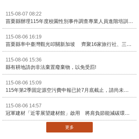
115-08-07 08:22
苗栗縣辦理115年度校園性別事件調查專業人員進階培訓 深化調查實務能力 持續打造安全友善校園
115-08-06 16:19
苗栗縣率中臺灣觀光叩關新加坡 齊聚16家旅行社、三大航空 NATAS旅展開賣主題遊程
115-08-06 15:36
縣有耕地請勿非法棄置廢棄物，以免受罰!
115-08-06 15:09
115年第2季固定源空污費申報已於7月底截止，請尚未申報公私場所儘速完成申繳，以免面臨滯納金及罰鍰!
115-08-06 14:57
冠軍建材「近零展望建材館」啟用 將肩負節能減碳環境教育重任
更多