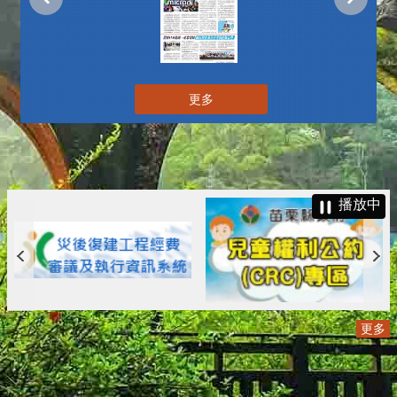
更多
播放中
更多