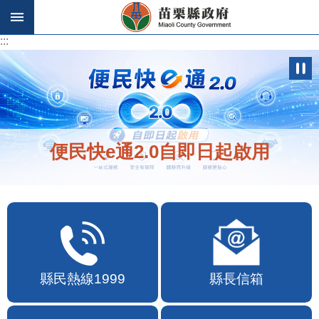
跳到主要內容區塊
:::
:::
便民快e通2.0自即日起啟用
縣民熱線1999
縣長信箱