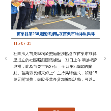
苗栗縣第236處關懷據點在苗栗市維祥里揭牌
11
115-07-31
國
社團法人苗栗縣桐欣照顧服務協會在苗栗市維祥
苗
里成立的社區照顧關懷據點，31日上午舉辦揭牌
署
典禮，此為苗栗市第27個、全縣第236處的據
作
點。苗栗縣長鍾東錦上午主持揭牌儀式，頒發15
縣
萬元開辦費，鼓勵長輩多參加據點活動，可以更
手
加健康、長壽。 坐落於苗栗市維祥里光華街89
號的社區照顧關懷據點，今 ...