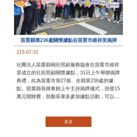
苗栗縣第236處關懷據點在苗栗市維祥里揭牌
11
115-07-31
國
社團法人苗栗縣桐欣照顧服務協會在苗栗市維祥
苗
里成立的社區照顧關懷據點，31日上午舉辦揭牌
署
典禮，此為苗栗市第27個、全縣第236處的據
作
點。苗栗縣長鍾東錦上午主持揭牌儀式，頒發15
縣
萬元開辦費，鼓勵長輩多參加據點活動，可以更
手
加健康、長壽。 坐落於苗栗市維祥里光華街89
號的社區照顧關懷據點，今 ...
更多