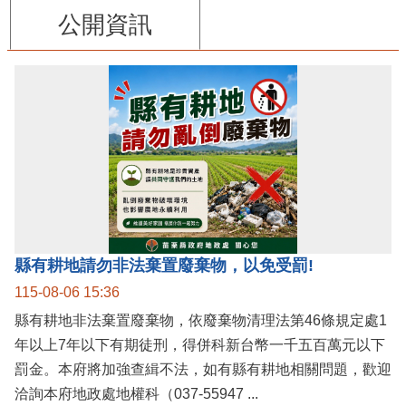
公開資訊
縣有耕地請勿非法棄置廢棄物，以免受罰!
115-08-06 15:36
縣有耕地非法棄置廢棄物，依廢棄物清理法第46條規定處1
年以上7年以下有期徒刑，得併科新台幣一千五百萬元以下
罰金。本府將加強查緝不法，如有縣有耕地相關問題，歡迎
洽詢本府地政處地權科（037-55947 ...