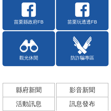
苗栗縣政府FB
苗栗玩透透FB
觀光休閒
防詐騙專區
縣府新聞
影音新聞
活動訊息
訊息發布