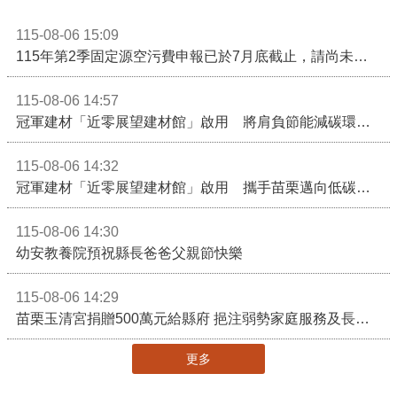
115-08-06 15:09
115年第2季固定源空污費申報已於7月底截止，請尚未申報公私場所儘速完成申繳，以免面臨滯納金及罰鍰!
115-08-06 14:57
冠軍建材「近零展望建材館」啟用 將肩負節能減碳環境教育重任
115-08-06 14:32
冠軍建材「近零展望建材館」啟用 攜手苗栗邁向低碳建築新未來
115-08-06 14:30
幼安教養院預祝縣長爸爸父親節快樂
115-08-06 14:29
苗栗玉清宮捐贈500萬元給縣府 挹注弱勢家庭服務及長照醫療資源
更多