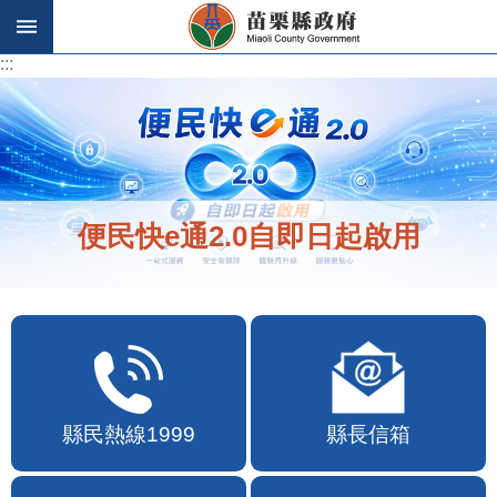
跳到主要內容區塊
:::
:::
便民快e通2.0自即日起啟用
縣民熱線1999
縣長信箱