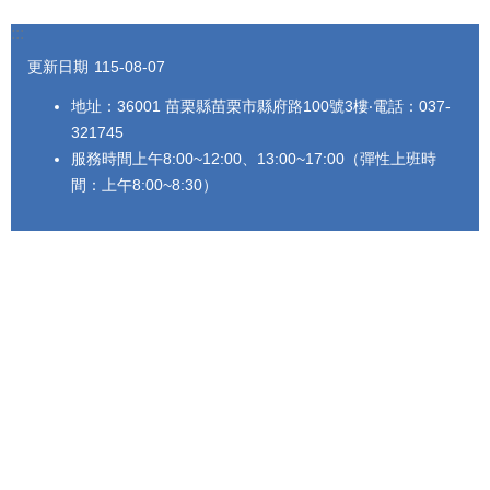
法
:::
令
更新日期
115-08-07
規
章
地址：36001 苗栗縣苗栗市縣府路100號3樓‧電話：037-
321745
公
開
服務時間上午8:00~12:00、13:00~17:00（彈性上班時
資
間：上午8:00~8:30）
訊
農
業
機
械
代
耕
資
訊
活
動