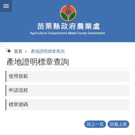
跳到主要內容區塊
進
階
搜
尋
:::
:::
首頁
產地證明標章查詢
業
產地證明標章查詢
務
簡
介
使用規範
便
申請流程
民
服
標章號碼
務
公
佈
回上一頁
回最上面
欄