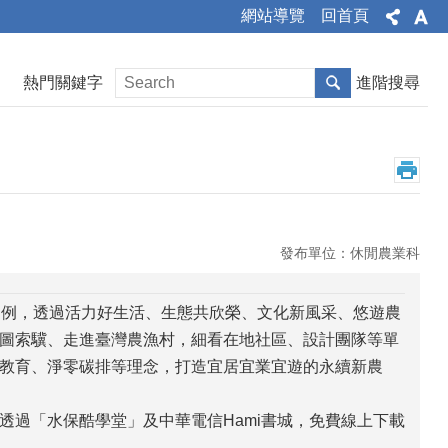
網站導覽
回首頁
熱門關鍵字
進階搜尋
發布單位：休閒農業科
案例，透過活力好生活、生態共欣榮、文化新風采、悠遊農
圖索驥、走進臺灣農漁村，細看在地社區、設計團隊等單
教育、淨零碳排等理念，打造宜居宜業宜遊的永續新農
過「水保酷學堂」及中華電信Hami書城，免費線上下載