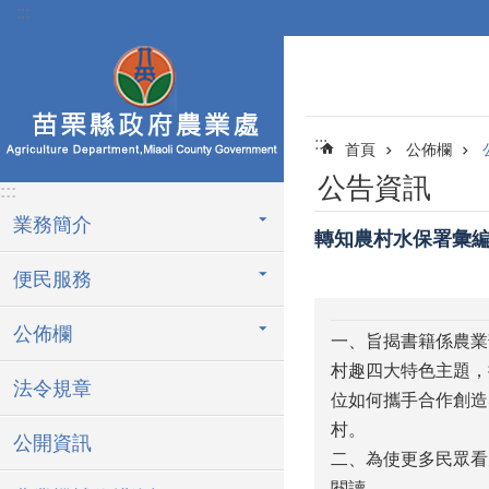
:::
跳到主要內容區塊
:::
首頁
公佈欄
公告資訊
:::
業務簡介
轉知農村水保署彙編
便民服務
公佈欄
一、旨揭書籍係農業
村趣四大特色主題，
法令規章
位如何攜手合作創造
村。
公開資訊
二、為使更多民眾看
閱讀。