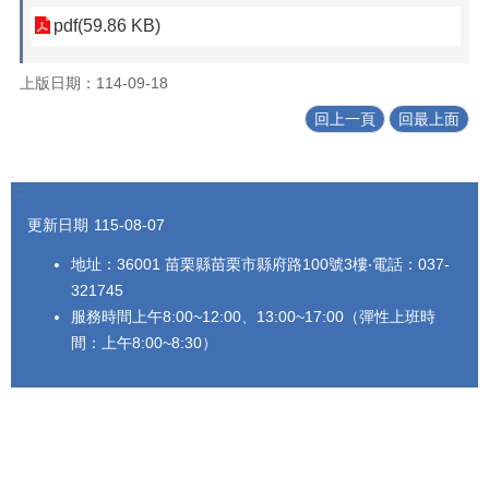
法
pdf(59.86 KB)
令
規
上版日期：114-09-18
章
回上一頁
回最上面
公
開
資
:::
訊
更新日期
115-08-07
農
地址：36001 苗栗縣苗栗市縣府路100號3樓‧電話：037-
業
機
321745
械
服務時間上午8:00~12:00、13:00~17:00（彈性上班時
代
間：上午8:00~8:30）
耕
資
訊
活
動