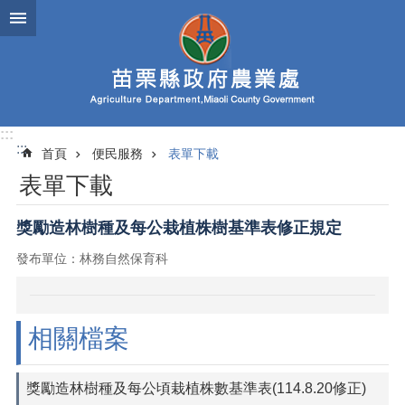
跳到主要內容區塊
進
階
搜
尋
:::
:::
首頁
便民服務
表單下載
業
表單下載
務
簡
介
獎勵造林樹種及每公栽植株樹基準表修正規定
發布單位：林務自然保育科
便
民
服
務
相關檔案
公
佈
獎勵造林樹種及每公頃栽植株數基準表(114.8.20修正)
欄