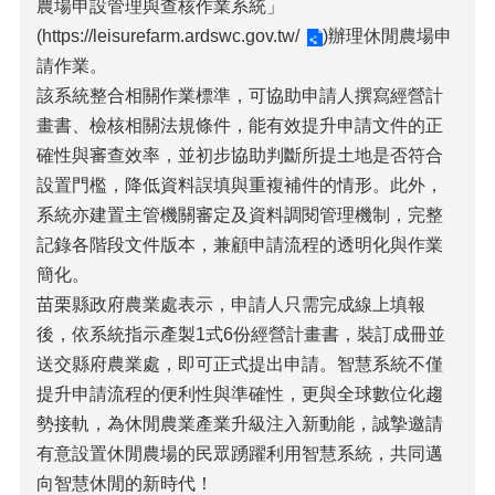
農場申設管理與查核作業系統」
法
(
https://leisurefarm.ardswc.gov.tw/
)辦理休閒農場申
令
請作業。
規
章
該系統整合相關作業標準，可協助申請人撰寫經營計
畫書、檢核相關法規條件，能有效提升申請文件的正
公
確性與審查效率，並初步協助判斷所提土地是否符合
開
資
設置門檻，降低資料誤填與重複補件的情形。此外，
訊
系統亦建置主管機關審定及資料調閱管理機制，完整
記錄各階段文件版本，兼顧申請流程的透明化與作業
農
業
簡化。
機
苗栗縣政府農業處表示，申請人只需完成線上填報
械
後，依系統指示產製1式6份經營計畫書，裝訂成冊並
代
耕
送交縣府農業處，即可正式提出申請。智慧系統不僅
資
提升申請流程的便利性與準確性，更與全球數位化趨
訊
勢接軌，為休閒農業產業升級注入新動能，誠摯邀請
活
有意設置休閒農場的民眾踴躍利用智慧系統，共同邁
動
向智慧休閒的新時代！