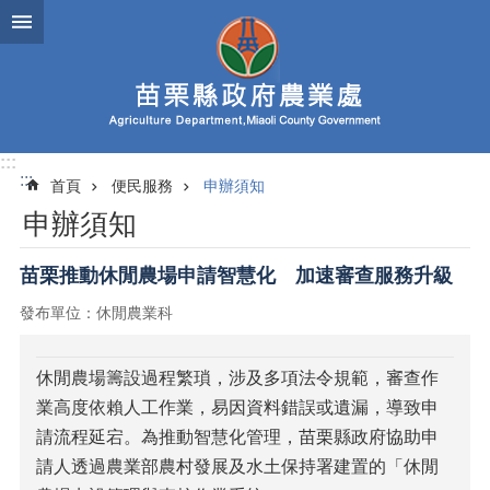
跳到主要內容區塊
進
階
搜
尋
:::
:::
首頁
便民服務
申辦須知
業
申辦須知
務
簡
介
苗栗推動休閒農場申請智慧化 加速審查服務升級
發布單位：休閒農業科
便
民
服
休閒農場籌設過程繁瑣，涉及多項法令規範，審查作
務
業高度依賴人工作業，易因資料錯誤或遺漏，導致申
公
請流程延宕。為推動智慧化管理，苗栗縣政府協助申
佈
請人透過農業部農村發展及水土保持署建置的「休閒
欄