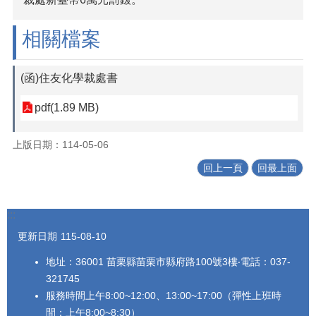
法
令
相關檔案
規
章
(函)住友化學裁處書
公
開
pdf(1.89 MB)
資
訊
上版日期：114-05-06
農
回上一頁
回最上面
業
機
械
:::
代
耕
更新日期
115-08-10
資
訊
地址：36001 苗栗縣苗栗市縣府路100號3樓‧電話：037-
321745
活
服務時間上午8:00~12:00、13:00~17:00（彈性上班時
動
間：上午8:00~8:30）