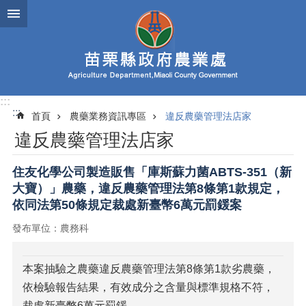
跳到主要內容區塊
進
階
搜
尋
:::
:::
首頁
農藥業務資訊專區
違反農藥管理法店家
業
違反農藥管理法店家
務
簡
介
住友化學公司製造販售「庫斯蘇力菌ABTS-351（新
大寶）」農藥，違反農藥管理法第8條第1款規定，
便
依同法第50條規定裁處新臺幣6萬元罰鍰案
民
服
發布單位：農務科
務
公
本案抽驗之農藥違反農藥管理法第8條第1款劣農藥，
佈
依檢驗報告結果，有效成分之含量與標準規格不符，
欄
裁處新臺幣6萬元罰鍰。