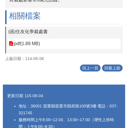
法
令
相關檔案
規
章
(函)住友化學裁處書
公
開
pdf(1.89 MB)
資
訊
上版日期：114-05-06
農
回上一頁
回最上面
業
機
械
:::
代
耕
更新日期
115-08-04
資
訊
地址：36001 苗栗縣苗栗市縣府路100號3樓‧電話：037-
321745
活
服務時間上午8:00~12:00、13:00~17:00（彈性上班時
動
間：上午8:00~8:30）