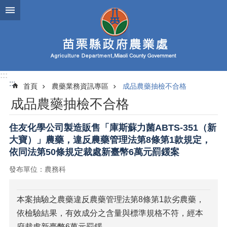
跳到主要內容區塊
進
階
搜
尋
:::
:::
首頁
農藥業務資訊專區
成品農藥抽檢不合格
業
成品農藥抽檢不合格
務
簡
介
住友化學公司製造販售「庫斯蘇力菌ABTS-351（新
大寶）」農藥，違反農藥管理法第8條第1款規定，
便
依同法第50條規定裁處新臺幣6萬元罰鍰案
民
服
發布單位：農務科
務
公
本案抽驗之農藥違反農藥管理法第8條第1款劣農藥，
佈
依檢驗結果，有效成分之含量與標準規格不符，經本
欄
府裁處新臺幣6萬元罰鍰。