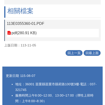
法
相關檔案
令
規
章
113E0355360-01.PDF
公
pdf(280.91 KB)
開
資
訊
上版日期：113-11-05
農
回上一頁
回最上面
業
機
械
:::
代
更新日期
115-08-07
耕
資
地址：36001 苗栗縣苗栗市縣府路100號3樓‧電話：037-
訊
321745
服務時間上午8:00~12:00、13:00~17:00（彈性上班時
活
動
間：上午8:00~8:30）