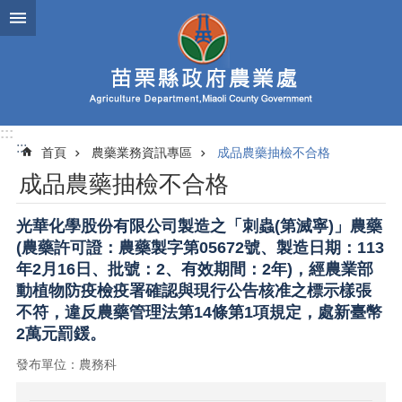
跳到主要內容區塊
進
階
搜
尋
:::
:::
首頁
農藥業務資訊專區
成品農藥抽檢不合格
業
成品農藥抽檢不合格
務
簡
介
光華化學股份有限公司製造之「刺蟲(第滅寧)」農藥
(農藥許可證：農藥製字第05672號、製造日期：113
便
年2月16日、批號：2、有效期間：2年)，經農業部
民
動植物防疫檢疫署確認與現行公告核准之標示樣張
服
不符，違反農藥管理法第14條第1項規定，處新臺幣
務
2萬元罰鍰。
公
發布單位：農務科
佈
欄