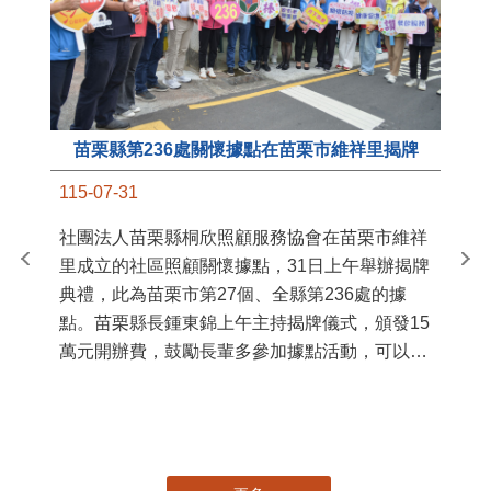
苗栗縣第236處關懷據點在苗栗市維祥里揭牌
11
115-07-31
國
社團法人苗栗縣桐欣照顧服務協會在苗栗市維祥
苗
里成立的社區照顧關懷據點，31日上午舉辦揭牌
署
典禮，此為苗栗市第27個、全縣第236處的據
作
點。苗栗縣長鍾東錦上午主持揭牌儀式，頒發15
縣
萬元開辦費，鼓勵長輩多參加據點活動，可以更
手
加健康、長壽。 坐落於苗栗市維祥里光華街89
號的社區照顧關懷據點，今 ...