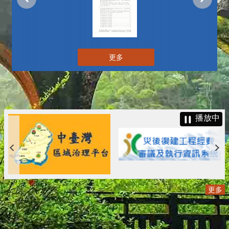
更多
播放中
更多