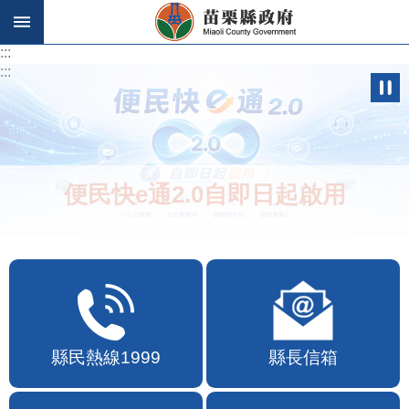
跳到主要內容區塊
:::
:::
便民快e通2.0自即日起啟用
縣民熱線1999
縣長信箱