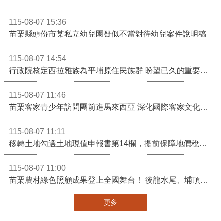
115-08-07 15:36
苗栗縣頭份市某私立幼兒園疑似不當對待幼兒案件說明稿
115-08-07 14:54
行政院核定西拉雅族為平埔原住民族群 盼望已久的重要時刻到來！8月13日起受理民族成員名冊登記
115-08-07 11:46
苗栗客家青少年訪問團前進馬來西亞 深化國際客家文化交流
115-08-07 11:11
移轉土地勾選土地現值申報書第14欄，提前保障地價稅節稅權益
115-08-07 11:00
苗栗農村綠色照顧成果登上全國舞台！ 後龍水尾、埔頂社區前進2026高齡健康產業博覽會
更多