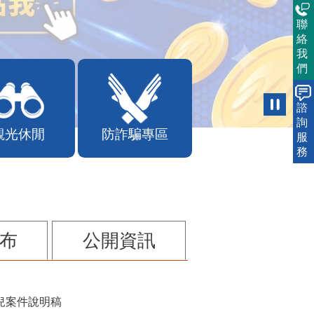
聯
絡
我
們
諮
詢
觀光休閒
防詐騙專區
服
務
布
公開資訊
兒案件說明稿