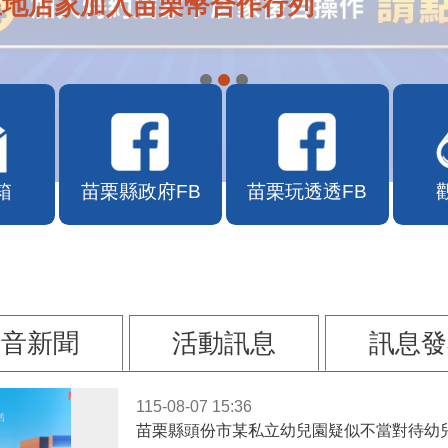
在地店家加入苗栗幣合作行列
箱
苗栗縣政府FB
苗栗玩透透FB
影音新聞
活動訊息
訊息發
115-08-07 15:36
苗栗縣頭份市某私立幼兒園疑似不當對待幼