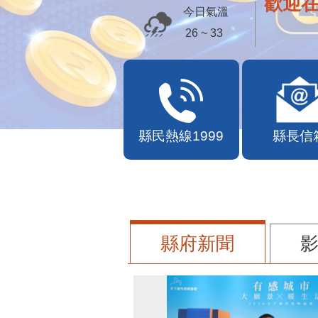
歡迎
今日氣溫
26 ~ 33
縣民熱線1999
縣長信
縣府新聞