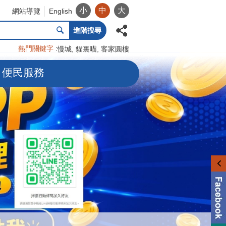
小
中
大
網站導覽
English
進階搜尋
熱門關鍵字
慢城
貓裏喵
客家圓樓
便民服務