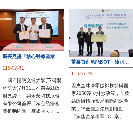
縣長見證「核心醫療產業推動園區」產學合作簽約儀式
苗栗首創氫能BOT 獲財政部「突破之翼」肯定
115-07-31
115-07-24
國立陽明交通大學(下稱陽
因應全球淨零碳排趨勢與國
明交大)7月31日在苗栗縣政
家2050淨零排放政策，苗栗
府見證下，與禾榮科技股份
縣政府積極布局前瞻能源產
有限公司簽署「核心醫療產
業，率全國之先規劃推動
業推動園區」產學暨人才培
「氫能產業專區BOT案」，
育合作備忘錄，為苗栗產業
透過促進民間參與公共建設
升級注入新動能，會中，縣
（BOT）模式，引進民間資