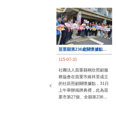
苗栗縣第236處關懷據點在苗栗市維祥里揭牌
115-07-31
社團法人苗栗縣桐欣照顧服
務協會在苗栗市維祥里成立
的社區照顧關懷據點，31日
上午舉辦揭牌典禮，此為苗
栗市第27個、全縣第236處
的據點。苗栗縣長鍾東錦上
午主持揭牌儀式，頒發15萬