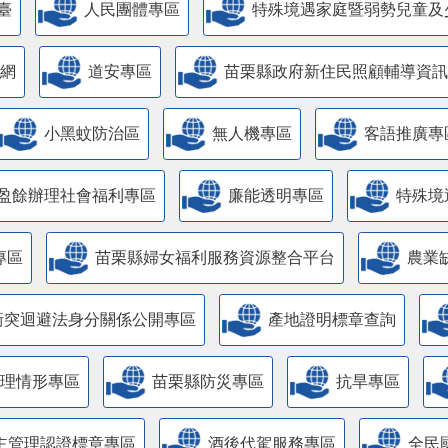
臺
人民團體專區
特殊境遇家庭暨弱勢兒童及
網
道安專區
苗栗縣政府新住民照顧輔導資訊
小黑蚊防治區
無人機專區
客語推廣專
盈餘辦理社會福利專區
廉能透明專區
特殊境
專區
苗栗縣婦女福利服務資源整合平台
農業
衝突迴避法身分關係公開專區
產地證明標章查詢
管理情形專區
苗栗縣防災專區
抗旱專區
主管理認證標章專區
酒後代駕服務專區
全民