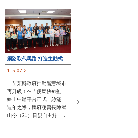
第235處關懷據點揭牌運作 縣長宣布共餐補助將加碼到1萬元
網路取代馬路 打造主動式數位便民服務 苗栗便民快e通 2.0智慧升級啟用
115-07-20
115-07-21
苗栗縣政府攜手牧田家庭
苗栗縣政府推動智慧城市
關懷協會，在頭屋鄉設立的
再升級！在「便民快e通」
社區照顧關懷據點20日揭牌
線上申辦平台正式上線滿一
運作，這是鄉內第6個、全
週年之際，縣府秘書長陳斌
縣第235處的據點；縣長鍾
山今（21）日親自主持「便
東錦在主持揭牌儀式推進據
民快e通 2.0 啟用記者會」，
點總數的同時，也宣布年底
宣布系統全面升級。數位發
前可望將共餐補助直接調高