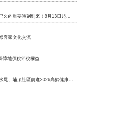
行政院核定西拉雅族為平埔原住民族群 盼望已久的重要時刻到來！8月13日起受理民族成員名冊登記
際客家文化交流
保障地價稅節稅權益
苗栗農村綠色照顧成果登上全國舞台！ 後龍水尾、埔頂社區前進2026高齡健康產業博覽會