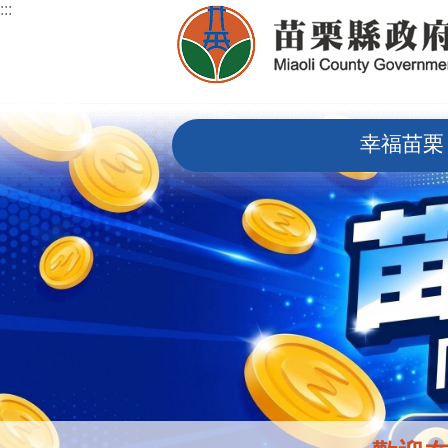
:::
跳到主要內容區塊
:::
幸福苗栗