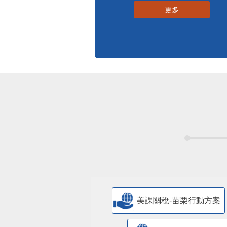
更多
美課關稅-苗栗行動方案